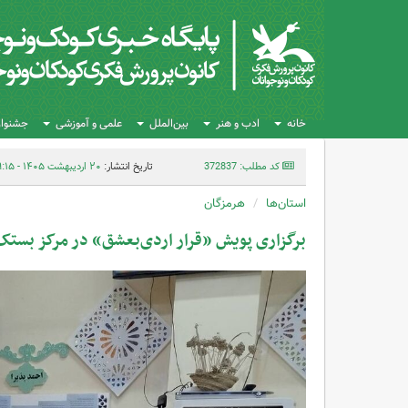
خانه
ادب و هنر
بین‌الملل
علمی و آموزشی
جشنواره
کد مطلب: 372837
تاریخ انتشار:
۲۰ اردیبهشت ۱۴۰۵ - ۱۹:۱۵
استان‌ها
هرمزگان
برگزاری پویش «قرار اردی‌بعشق» در مرکز بستک