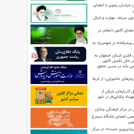
 خراسان رضوی با اعضای
کانون سرخه، مهارت و خیال
اعضای کانون دامغان در
 پیشرفته» در شهمیرزاد به
 فکری استان اصفهان به
 در حال تکمیل کانون
امی بلند در مسیر تحقق
رجزهای عاشورایی؛ از کربلا
ل آذربایجان شرقی از
هرداد پاشایی‌فر در شهر
در مرکز فرهنگی چناران
صی اعضای باشگاه سیمرغ
وین
پروری مثبت»؛ در مرکز