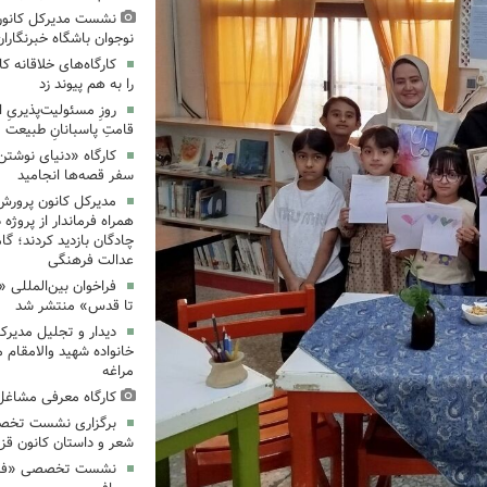
نشست مدیرکل کانون
نوجوان باشگاه خبرنگاران
کارگاه‌های خلاقانه 
را به هم پیوند زد
روزِ مسئولیت‌پذیریِ 
قامتِ پاسبانانِ طبیعت
کارگاه «دنیای نوشتن
سفر قصه‌ها انجامید
مدیرکل کانون پرورش
همراه فرماندار از پروژه
چادگان بازدید کردند؛ گ
عدالت فرهنگی
فراخوان بین‌المللی «
تا قدس» منتشر شد
دیدار و تجلیل مدیرک
خانواده شهید والامقام م
مراغه
کارگاه معرفی مشاغل 
برگزاری نشست تخص
شعر و داستان کانون قز
نشست تخصصی «فرزند