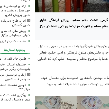
سیراف
ارتقای توانمندی‌های
چهارمحال و بختیاری در
کانون پرورش فکری
 گرامی داشت مقام معلم، پویش فرهنگی «قرار
اجرای طرح «بازیکا» 
کانون گلستان
مقام معلم و تقویت مهارت‌های ادبی اعضا در مرکز
پویش ملی «نامه‌ای ا
شهابی برساوشی برگزار 
هندسه کلام در تراز
ونوجوانان هرمزگان؛ راحله حاجی نیا، مربی مسئول
پربازدید استان‌ها
اجرای بخش‌های متنوع فرهنگی و ادبی حضور فعالی
یی اعضا با موضوع معلم و مدرسه اشاره کرد که فضایی
طنین جان کلام در ر
جشنواره استانی «تو
بلوچستان برگزار می‌شود
ارتقای توانمندی مرب
با نوشتن نامه‌هایی صمیمانه برای معلمان خود،
ساوه در قاب تصویر
 فضایی دوستانه میان اعضا خوانده شد و مورد
دومین نشست «باشگاه
مرکز ۳۹
برگزاری نشست تخص
شعر و داستان کانون قز