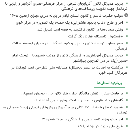
بازدید مدیرکل کانون آذربایجان شرقی از مرکز فرهنگی‌-هنری آذرشهر و رایزنی با
فرماندار جهت تقویت زیرساخت‌های فرهنگی
موکب حضرت قاسم ع کانون استان ایلام در پایانه مرزی مهران اربعین ۱۴۰۵
اجرای طرح «قاب یادبود عاشورایی؛ یک جمله، یک تصویر» در مرکز خوی
وقتی سجاده‌ها در کانون فراشبند به قصه امید تبدیل شد
«فستیوال تابستانه هنر» رنگ گرفت
سفر معاون توسعه کانون به بهار و کبودراهنگ؛ سفری برای توسعه عدالت
فرهنگی
بازدید مدیرکل آفرینش‌های فرهنگی کانون از موکب «میهمانان کوچک امام
حسین(ع)» در مرز تمرچین پیرانشهر
بازگشت به اصالت در عصر دیجیتال؛ مسابقه ملی «طراحی تمبر کودک» در
هرمزگان کلید خورد
پربازدید استان‌ها
بر قامتِ سفال، نقشِ ماندگارِ ایران؛ هنرِ کانون‌یاران نوجوان اصفهان
گام‌های بلند فارس در مسیر ساخت رویای علمی آینده ایران
«طبیعت مال همه است» کتابی برای آموزش روش‌های تربیتی زیست‌محیطی به
کودکان
اجرای دو ویژه‌برنامه علمی و فرهنگی در مرکز شماره ۳
طرح ملی بازیکا در یزد اجرا شد