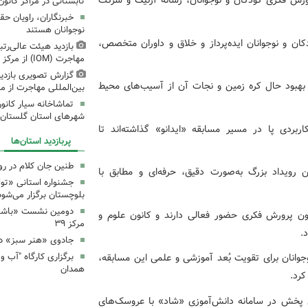
ورش فکری کودکان و نوجوانان، رسانه آزنیک و شرکت
تابستانی در مراکز کانون
خبرنگاران، راویان ح
نوجوانان هستند
ن و نوجوانان ایده‌پرداز و خلاق و داوران متخصص،
بازدید هیئت عالی‌رتب
مهاجرت (IOM) از مرکز فرهنگی شماره ۳ مشهد
گزارش تصویری بازدید
ای بهبود حال کره زمین و نجات آن از آسیب‌های محیط
بین‌المللی مهاجرت از مرکز
شهرهای استان گلستان
ربردی پا در مسیر مسابقه «ایدانو» گذاشته‌اند تا
پربازدید استان‌ها
طنین جان کلام در ر
 رویداد بزرگ به‌صورت دقیق، حرفه‌ای و مطابق با
جشنواره استانی «تو
بلوچستان برگزار می‌شود
دومین نشست «باشگاه
ون پرورش فکری حضور فعالی دارند و کانون علوم و
مرکز ۳۹
.
جادوی «هنر سبز» در
وانان برای تقویت بُعد آموزشی و علمی این مسابقه،
همدان
کرد.
 پخش در سامانه دانش‌آموزی «شاد» با عروسک‌های