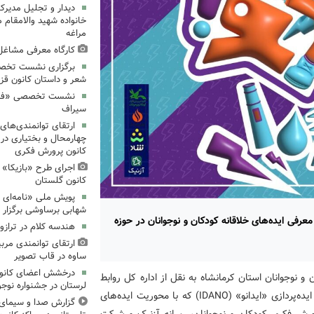
دیدار و تجلیل مدیرک
خانواده شهید والامقام م
مراغه
کارگاه معرفی مشاغل 
برگزاری نشست تخص
شعر و داستان کانون قز
نشست تخصصی «فرزند
سیراف
ارتقای توانمندی‌های
چهارمحال و بختیاری در
کانون پرورش فکری
اجرای طرح «بازیکا» 
کانون گلستان
پویش ملی «نامه‌ای ا
شهابی برساوشی برگزار 
رفی ایده‌های خلاقانه کودکان و نوجوانان در حوزه
هندسه کلام در تراز
ارتقای توانمندی مرب
ساوه در قاب تصویر
درخشش اعضای کانون 
 نوجوانان استان کرمانشاه به نقل از اداره کل روابط
لرستان در جشنواره نوجو
عمومی و امور بین‌الملل کانون، نخستین دوره مسابقه بزرگ ایده‌پردازی «ایدانو» (IDANO) که با محوریت ایده‌های
گزارش صدا و سیمای ال