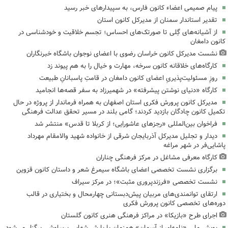
پیام صمیمی اعضاء کانون فارس، به سپیدارهای خبر رسید
تقدیر استاندار سمنان از مدیرکل کانون استان
از آشیانه‌های گِلی تا صورتک‌های احساس؛ تجسم خلاقیت و خودشناسی در
کانون دامغان
نشست مدیرکل کانون خراسان رضوی با اعضای نوجوان باشگاه خبرنگاران
کارگاه‌های خلاقانه کانون سرخه، مهارت و خیال را به هم پیوند زد
روزِ مسئولیت‌پذیریِ اعضای کانون دامغان در قامتِ پاسبانانِ طبیعت
کارگاه «دنیای نوشتن پیشرفته» در شهمیرزاد به سفر قصه‌ها انجامید
مدیرکل کانون پرورش فکری استان اصفهان به همراه فرماندار از پروژه در حال
تکمیل کانون چادگان بازدید کردند؛ گامی بلند در مسیر تحقق عدالت فرهنگی
فراخوان بین‌المللی «رجزهای عاشورایی؛ از کربلا تا قدس» منتشر شد
دیدار و تجلیل مدیرکل آذربایجان شرقی از خانواده شهید والامقام مهرداد
پاشایی‌فر در شهر مراغه
کارگاه معرفی مشاغل در مرکز فرهنگی چناران
برگزاری نشست تخصصی اعضای باشگاه سیمرغ شعر و داستان کانون قزوین
نشست تخصصی «فرزندپروری مثبت»؛ در مرکز سیراف
ارتقای توانمندی‌های مربیان پیش‌دبستانی چهارمحال و بختیاری در قالب
دوره‌های تخصصی کانون پرورش فکری
اجرای طرح «بازیکا» در مراکز فرهنگی هنری کانون گلستان
پویش ملی «نامه‌ای از آسمان» همزمان با بارش شهابی برساوشی برگزار می‌شود