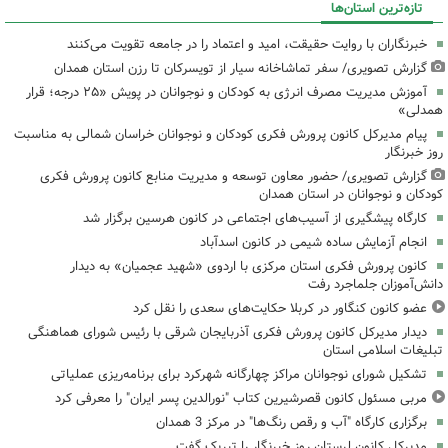
تازه‌ترین استان‌ها
خبرنگاران با روایت حقیقت، امید و اعتماد را در جامعه تقویت می‌کنند
گزارش تصویری/ سفر تماشاخانه سیار از تویسرکان تا رزن استان همدان
آموزش مدیریت مصرف انرژی به کودکان و نوجوانان در پویش «۲۵ درجه؛ قرار
همدلی»
پیام مدیرکل کانون پرورش فکری کودکان و نوجوانان خراسان شمالی به مناسبت
روز خبرنگار
گزارش تصویری/ حضور معاون توسعه و مدیریت منابع کانون پرورش فکری
کودکان و نوجوانان در استان همدان
کارگاه پیشگیری از آسیب‌های اجتماعی در کانون هرسین برگزار شد
انجام آزمایش ساده شیمی در کانون اسدآباد
کانون پرورش فکری استان مرکزی با اردوی «شهید عجمیان» به دیدار
دانش‌آموزان جلماجرد رفت
عضو کانون کنگاور در کربلا حکایت‌های سعدی را نقل کرد
دیدار مدیرکل کانون پرورش فکری آذربایجان شرقی با رئیس شورای هماهنگی
تبلیغات اسلامی استان
تشکیل شورای نوجوانان مراکز چهارگانه شهرکرد برای برنامه‌ریزی عملیاتی
مربی مسئول کانون قصرشیرین کتاب "نورالدین پسر ایران" را معرفی کرد
برگزاری کارگاه "آب و رقص رنگ‌ها" در مرکز 3 همدان
مدیرکل کانون لرستان روز خبرنگار را تبریک گفت