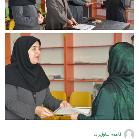
فاطمه ساول‌زاده