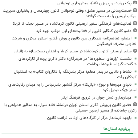
پیک روایت و پیروزی (۱۵)، میدان‌داری نوجوانان
خدمت‌رسانی در مسیر عشق؛ وقتی نوجوانان کانون چهارمحال و بختیاری مدیریت
موکب اربعین را به دست گرفتند
فعالیت‌های فرهنگی سفیر اربعینی کانون کرمانشاه در مسیر نجف تا کربلا
عضو کانون کنگاور کلیپی از فعالیت‌های این موکب تهیه کرد
امضای تفاهم‌نامه همکاری بین کانون پرورش فکری استان مرکزی و شرکت
تعاونی مصرف فرهنگیان
سفیر اربعینی کانون کرمانشاه در مسیر کربلا و اهدای دست‌سازه به زائران
نشست “رازهای اسطوره‌ها” در هرمزگان؛ دکتر ذاکری پرده از کارکردهای
شگفت‌انگیز اسطوره‌ها برداشت
نشاط و دانایی در بندر معلم؛ مرکز بندرلنگه با «کاروان کتاب» به استقبال
کودکان رفت
دنیایِ مهره‌ها و نبوغ؛ «بازیکا» مرکز گلشهر بندرعباس را به میدان رقابت‌های
استراتژیک تبدیل کرد
میدان‌داری نسل جوان در ترویج فرهنگ ایثار
حضور کانون پرورش فکری استان تهران درتماشاخانه سیار، به منظور همراهی با
زائران جامانده از مسیر اربعین حسینی
بازدید فرماندار درگز از کارگاه‌های اوقات فراغت کانون
پربازدید استان‌ها