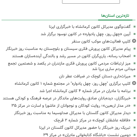
تازه‌ترین استان‌ها
گفت‌وگوی مدیرکل کانون کرمانشاه با خبرگزاری ایرنا
آیین «چهل روز، چهل یادواره» در کانون نوسود برگزار شد
کلیپ فعالیت‌های موکب کانون سنقر
پیام مدیرکل کانون پرورش فکری سیستان و بلوچستان به مناسبت روز خبرنگار
اصحاب رسانه، یاری‌گران کانون در مسیر رشد و بالندگی آینده‌سازان هستند
میز ارتباطات مردمی کانون پرورش فکری مازندران در یکصد و شصتمین تجمع
میدانی مردم ساری برپا شد
میراث‌داری دستان کوچک در ضیافت عطر نان
کلیپ برگزاری "چهل روز، چهل یادواره" در مجتمع شماره ۱ کانون کرمانشاه
برنامه با مادران در مرکز شماره ۴ کانون کرمانشاه اجرا شد
خبرنگاران، دیده‌بانانِ صادقِ روایت‌های ماندگار در عرصه فرهنگ و کودکی هستند
«در مدار اربعین»؛ روایت کودکان و نوجوانان از عاشورا و اسارت در مرکز ۳۵
دیدار مدیرکل کانون گلستان با مدیرکل صداوسیما به مناسبت روز خبرنگار
«قافله عاشقان کوچک» در مرکز شماره ۲ قرچک
تبریک روز خبرنگار با حضور مدیرکل کانون گلستان در ایرنا
دومین نشست «باشگاه کتابخوانی مادران» در مرکز ۳۹