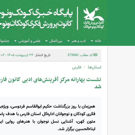
خانه
ادب و هنر
بین‌الملل
علمی و آموزشی
جشنواره
کد مطلب: 373060
تاریخ انتشار:
۲۴ اردیبهشت ۱۴۰۵ - ۱۲:۰۶
استان‌ها
فارس
نشست بهارانه مرکز آفرینش‌های ادبی کانون فا
شد
هم‌زمان با روز بزرگداشت حکیم ابوالقاسم فردوسی، ویژه‌ب
فکری کودکان و نوجوانان اداره‌کل استان فارس با هدف پا
متون کهن، آشنایی نسل نوجوان با هنرهای روایی ایر
ابناءالحسین برگزار شد.