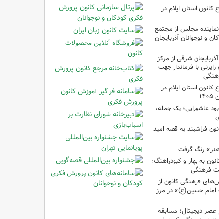
انون استان ایلام در
نماینده مجلس از مجتمع
ن و نوجوانان آذربایجان
آذربایجان شرقی از مرکز
رایزنی با فرماندار جهت
هنگی
انون استان ایلام در
۱۴
ود عاشورایی؛ یک جمله،
ی
نون فراشبند به قصه امید
هنر» رنگ گرفت
ون به بهار و کبودراهنگ؛
ت فرهنگی
ش‌های فرهنگی کانون از
امام حسین(ع)» در مرز
 عصر دیجیتال؛ مسابقه