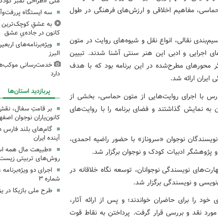
ملی «طراحی تمبر کودک»
ی حماسی، مفاهیم اخلاقی و ارزش‌های فرهنگی در طول
سه ایستگاه پررفت‌وآ
به عشقِ کوچک‌ترین زا
کانون در جاده‌یِ عشق
‌بندی نقالی، انواع نقل و شیوه‌های روایت در متون
ویژه‌برنامه‌های اربع
ای اجرایی و ادبی این هنر سنتی آشنا شدند. تبیین
البرز
گر محورهای مطرح‌شده در این برنامه بود که با هدف
خدمت‌رسانی موکب‌های
دارد
ایران ارائه شد.
پربازدید استان‌ها
س با اجرای روایت‌هایی از متون حماسی، بخشی از
 به نمایش گذاشتند و فضای برنامه را با روایت‌های
بر قامتِ سفال، نقشِ م
کانون‌یاران نوجوان اصفه
گام‌های بلند فارس 
آینده ایران
 نویسندگان نوجوان «سروناز» با حضور راضیه احمدی،
«طبیعت مال همه اس
پژوهشگر ادبیات کودک و نوجوان برگزار شد.
روش‌های تربیتی زیست‌
ت‌های نویسندگی نوجوانان، توسعه نگاه خلاقانه در
اجرای دو ویژه‌برنامه
شماره ۳
نویسی و نویسندگی برگزار شد.
طرح ملی بازیکا در یز
خود را برای حاضران خواندند؛ و پس از ارائه آثار،
 مورد نقد و بررسی قرار گرفت. پرداختن به نقاط قوت