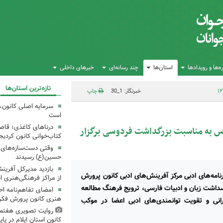
‌ها و رویدادها
استان‌ها
چند رسانه‌ای
خبرهای داخلی
تازه‌ترین استان‌ها
خبرنگار: 1_30
چاپ
سرمایه اصلی کانون، 
است
درناهای کاغذی؛ قاص
رس به مناسبت بزرگداشت فردوسی برگزار
کتاب‌خوانی کانون کردیج
وقتی دست‌سازه‌های ک
حسین(ع) رسیدند
بازدید مدیرکل آفری
رنامه‌های ادبی مرکز آفرینش‌های ادبی کانون پرورش
از مراکز فرهنگی‌هنری ا
سداشت زبان و ادبیات فارسی، ترویج فرهنگ مطالعه
امضای تفاهم‌نامه ا
هنری کانون پرورش فکری
انی و تقویت توانمندی‌های ادبی اعضا در موکب
روایت تصویری هفتم
کانون استان ایلام در پای