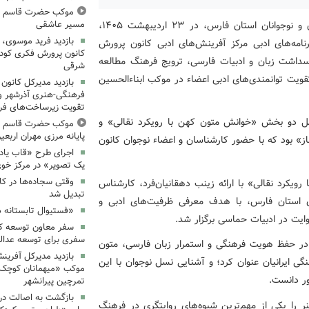
موکب حضرت قاسم ع ک
به‌گزارش روابط‌عمومی اداره‌کل کانون پرورش فکری کودکان و نوجوانان استان فارس، در ۲۳ اردیبهشت ۱۴۰۵،
مسیر عاشقی
بازدید فرید موسوی، 
رنامه‌های ادبی مرکز آفرینش‌های ادبی کانون پرورش
کانون پرورش فکری کودکا
اسداشت زبان و ادبیات فارسی، ترویج فرهنگ مطالعه
شرقی
قویت توانمندی‌های ادبی اعضاء در موکب ابناءالحسین
بازدید مدیرکل کانون 
فرهنگی‌-هنری آذرشهر و 
تقویت زیرساخت‌های فر
امل دو بخش «خوانش متون کهن با رویکرد نقالی» و
موکب حضرت قاسم ع ک
پایانه مرزی مهران اربعین ۰۵
 بود که با حضور کارشناسان و اعضاء نوجوان کانون
اجرای طرح «قاب یادب
یک تصویر» در مرکز خو
وقتی سجاده‌ها در کا
کرد نقالی» با ارائه زینب دهقانیان‌فرد، کارشناس
تبدیل شد
ن استان فارس، با هدف معرفی ظرفیت‌های ادبی و
«فستیوال تابستانه 
ایت در ادبیات حماسی برگزار شد.
سفر معاون توسعه کان
سفری برای توسعه عدال
 در حفظ هویت فرهنگی و استمرار زبان فارسی، متون
بازدید مدیرکل آفرین
 ایرانیان عنوان کرد؛ و آشنایی نسل نوجوان با این
موکب «میهمانان کوچک 
ور دانست.
تمرچین پیرانشهر
بازگشت به اصالت در
ر را یکی از مهم‌ترین شیوه‌های روایتگری در فرهنگ