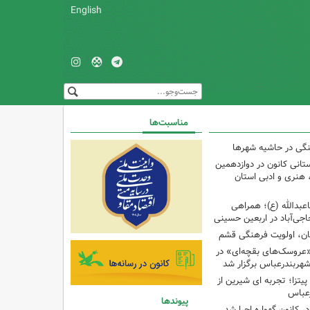
English
مناسبت‌ها
نگی در حاشیه شهرها
تانی کانون در دوازدهمین
نری و ادبی استان
اعبدالله (ع)؛ همراهی
اجی‌آباد در اربعین حسینی
کان، اولویت فرهنگی قشم
«عروسک‌های بقچه‌ای» در
شهربندرعباس برگزار شد
تزا؛ تجربه ای شیرین از
رعباس
پیوندها
ر کانون گهواره اجرا شد