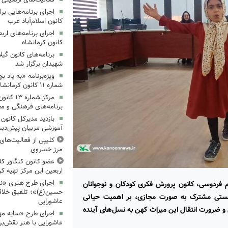
کانون اسلام‌آباد غرب
کانون کرمانشاه
برنامه‌های کانون گی
شهیدان برگزار شد
ویژه‌برنامه «به یاد 
شماره ۱۱ کانون کرمانشاه برگزار شد
مرکز شمار
برنامه‌های فرهنگی و مع
بازدید مدیرکل کانون 
آموزشی مربیان پیش‌دبس
کلیپی از فعالیت‌ها
مرز خسروی
عضو کانون کنگاور کلی
اربعین این مرکز تهیه کر
اجرای طرح هنری «نش
والقاسم فردوسی، کانون پرورش فکری کودکان و نوجوانان
حسین(ع)»؛ تلفیق خلاقی
نشستی مشترک به صورت مجازی، بر اهمیت حیاتی
عاشورایی
 ضرورت انتقال این میراث کهن به نسل‌های آینده
اجرای طرح «سایه مهر
عاشورایی با هنر نقش‌بر