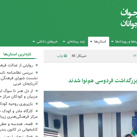
‌ها و رویدادها
استان‌ها
چند رسانه‌ای
خبرهای داخلی
تازه‌ترین استان‌ها
خبرنگار: 45
چاپ
روایتی از عدالت فره
بررسی نظامنامه تابس
نشست شورای فرهنگی، ه
 بزرگداشت فردوسی هم‌نوا شدند
آذربایجان غربی
از دل هنر تا سوگ اب
مربیان و کودکان مرکز ح
بازپروری روحیه کود
کارگاه مادر و کودک 
مرکز فرهنگی‌هنری زیبا
قصه، هندسه و عطر پی
کتابخوانی در کانون بند
فعالیت‌های اربعینی د