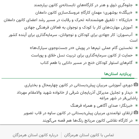
جلوه‌گریِ ذوق و هنر در کارگاه‌هایِ تابستانه‌یِ کانون بیارجمند
«بیگَک» بوشهری؛ مهمانِ کارگاهِ عروسک‌سازیِ کانون دامغان
«بازیکا» ؛ تلفیقِ هوشمندانه تحرک و رقابت در مسیر رشد اعضای کانون دامغان
آموزش مهارت‌های کار با کودک و نوجوان به فعالان فرهنگی جهادی
آب‌سوران: کار جهادی برای کودکان و نوجوانان، سرمایه‌گذاری برای آینده کشور
است
نخستین گام عملی تیم‌ها در پویش «در جست‌وجوی سیارک‌ها»
حمایت از کانون سرمایه‌گذاری برای تربیت نسل خلاق و پویاست
گام‌های استوار کودکان خنج در مسیر دانایی با طعم کتاب
پربازدید استان‌ها
دوره‌ی آموزشی مربیان پیش‌دبستانی در کانون چهارمحال و بختیاری
دیدار و تجلیل مدیرکل آذربایجان شرقی از خانواده شهید والامقام مهرداد
پاشایی‌فر در شهر مراغه
خبرنگار؛ صدای آگاهی و همراه فرهنگ
ارتقای توانمندی مربیان پیش‌دبستانی در کانون ساوه در قاب تصویر
در کارگاه نقاشی کانون مریانج رنگ‌ها هم قصه می‌گویند
تماس با کانون استان هرمزگان
درباره کانون استان هرمزگان