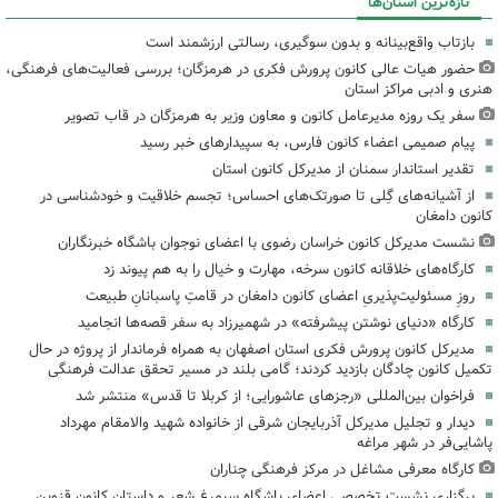
تازه‌ترین استان‌ها
بازتاب واقع‌بینانه و بدون سوگیری، رسالتی ارزشمند است
حضور هیات عالی کانون پرورش فکری در هرمزگان؛ بررسی فعالیت‌های فرهنگی،
هنری و ادبی مراکز استان
سفر یک روزه مدیرعامل کانون و معاون وزیر به هرمزگان در قاب تصویر
پیام صمیمی اعضاء کانون فارس، به سپیدارهای خبر رسید
تقدیر استاندار سمنان از مدیرکل کانون استان
از آشیانه‌های گِلی تا صورتک‌های احساس؛ تجسم خلاقیت و خودشناسی در
کانون دامغان
نشست مدیرکل کانون خراسان رضوی با اعضای نوجوان باشگاه خبرنگاران
کارگاه‌های خلاقانه کانون سرخه، مهارت و خیال را به هم پیوند زد
روزِ مسئولیت‌پذیریِ اعضای کانون دامغان در قامتِ پاسبانانِ طبیعت
کارگاه «دنیای نوشتن پیشرفته» در شهمیرزاد به سفر قصه‌ها انجامید
مدیرکل کانون پرورش فکری استان اصفهان به همراه فرماندار از پروژه در حال
تکمیل کانون چادگان بازدید کردند؛ گامی بلند در مسیر تحقق عدالت فرهنگی
فراخوان بین‌المللی «رجزهای عاشورایی؛ از کربلا تا قدس» منتشر شد
دیدار و تجلیل مدیرکل آذربایجان شرقی از خانواده شهید والامقام مهرداد
پاشایی‌فر در شهر مراغه
کارگاه معرفی مشاغل در مرکز فرهنگی چناران
برگزاری نشست تخصصی اعضای باشگاه سیمرغ شعر و داستان کانون قزوین