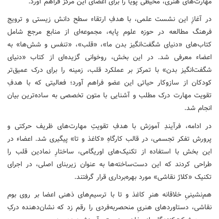
مهارت‌های هنری، محیطی پویا را برای اعضای این مرکز فراهم آورد.
در آغازِ این نشست علمی، با هدفِ ارتقاء سطح دانش زیستی و ترویج
فرهنگ مطالعه در حوزه علوم پایه، مجموعه‌ای از منابع مرجع شامل
کتاب‌های «دنیای شگفت‌انگیز بدن ما»، «قلب»، «تنفس و شش‌ها» به
اعضاء معرفی شد. در این بخش، روخوانی گزیده‌ای از کتاب «دنیای
شگفت‌انگیز بدن» با تمرکز بر عملکرد قلب، زمینه را برای درک عمیق‌تر
کودکان از سازوکار حیاتی این عضو فراهم آورد؛ فعالیتی که با هدفِ
تقویت مهارت درک مطلب و آشنایی با متون تخصصی به ساده‌ترین بیان
انجام شد.
در ادامه، فرآیندِ آموزش با هدفِ تقویتِ مهارت‌های ظریف حرکتی و
پرورش تفکر تجسمی، در قالب کارگاهِ «کاغذ و تا» پیگیری شد. اعضاء در
این بخش با استفاده از تکنیک‌های اوریگامی، ساختارِ نمادین قلب را
طراحی کردند که این دست‌ساخته‌ها به عنوان زیربنای اصلی، در اجرای
تکنیک «کلاژ نقاشی» مورد بهره‌برداری قرار گرفتند.
هم‌نشینیِ خلاقانه هنرِ کاغذ و تا با ترسیم‌های ذهنی اعضا بر روی بوم
نقاشی، دستاوردهای هنریِ منحصربه‌فردی را رقم زد که نشان‌دهنده درکِ