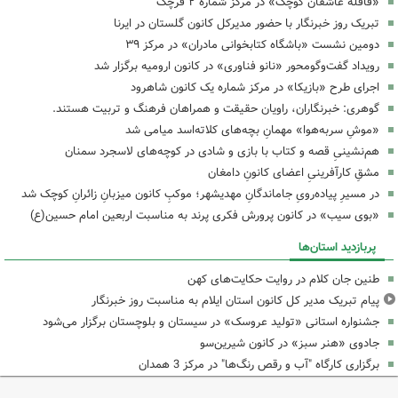
«قافله عاشقان کوچک» در مرکز شماره ۲ قرچک
تبریک روز خبرنگار با حضور مدیرکل کانون گلستان در ایرنا
دومین نشست «باشگاه کتابخوانی مادران» در مرکز ۳۹
رویداد گفت‌وگومحور «نانو فناوری» در کانون ارومیه برگزار شد
اجرای طرح «بازیکا» در مرکز شماره یک کانون شاهرود
گوهری: خبرنگاران، راویان حقیقت و همراهان فرهنگ و تربیت هستند.
«موشِ سربه‌هوا» مهمانِ بچه‌های کلاته‌اسد میامی شد
هم‌نشینیِ قصه و کتاب با بازی و شادی در کوچه‌های لاسجرد سمنان
مشقِ کارآفرینیِ اعضای کانونِ دامغان
در مسیرِ پیاده‌رویِ جاماندگانِ مهدیشهر؛ موکبِ کانون میزبانِ زائرانِ کوچک شد
«بوی سیب» در کانون پرورش فکری پرند به مناسبت اربعین امام حسین(ع)
پربازدید استان‌ها
طنین جان کلام در روایت حکایت‌های کهن
پیام تبریک مدیر کل کانون استان ایلام به مناسبت روز خبرنگار
جشنواره استانی «تولید عروسک» در سیستان و بلوچستان برگزار می‌شود
جادوی «هنر سبز» در کانون شیرین‌سو
برگزاری کارگاه "آب و رقص رنگ‌ها" در مرکز 3 همدان