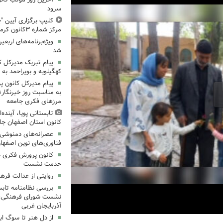
سرود
کلیپ برگزاری آیین "چ
مرکز شماره ۳کانون کرمانشاه
ویژه‌برنامه‌های اربعی
شد
پیام تبریک مدیرکل 
کهگیلویه و بویراحمد به 
پیام مدیرکل کانون 
به مناسبت روز خبرنگار؛
مرزهای فکری جامعه
تابستانی پویا، آینده
کانون استان اصفهان جا
عصرانه‌های دمنوشی د
فناوری‌های نوین اصفها
کانون پرورش فکری خ
خدمت نشست
روایتی از عدالت فره
بررسی نظامنامه تابس
نشست شورای فرهنگی، ه
آذربایجان غربی
از دل هنر تا سوگ اب