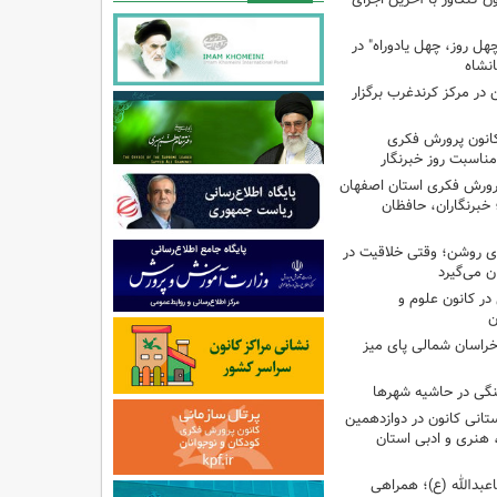
هل روز، چهل یادوراه" در
ن در مرکز کرندغرب برگزار
کانون پرورش فکری
مناسبت روز خبرنگار
پرورش فکری استان اصفهان
 خبرنگاران، حافظان
‌ای روشن؛ وقتی خلاقیت در
ن می‌گیرد
ر کانون علوم و
ن
راسان شمالی پای میز
نگی در حاشیه شهرها
تانی کانون در دوازدهمین
نری و ادبی استان
اعبدالله (ع)؛ همراهی