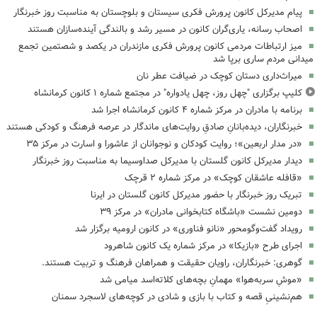
پیام مدیرکل کانون پرورش فکری سیستان و بلوچستان به مناسبت روز خبرنگار
اصحاب رسانه، یاری‌گران کانون در مسیر رشد و بالندگی آینده‌سازان هستند
میز ارتباطات مردمی کانون پرورش فکری مازندران در یکصد و شصتمین تجمع
میدانی مردم ساری برپا شد
میراث‌داری دستان کوچک در ضیافت عطر نان
کلیپ برگزاری "چهل روز، چهل یادواره" در مجتمع شماره ۱ کانون کرمانشاه
برنامه با مادران در مرکز شماره ۴ کانون کرمانشاه اجرا شد
خبرنگاران، دیده‌بانانِ صادقِ روایت‌های ماندگار در عرصه فرهنگ و کودکی هستند
«در مدار اربعین»؛ روایت کودکان و نوجوانان از عاشورا و اسارت در مرکز ۳۵
دیدار مدیرکل کانون گلستان با مدیرکل صداوسیما به مناسبت روز خبرنگار
«قافله عاشقان کوچک» در مرکز شماره ۲ قرچک
تبریک روز خبرنگار با حضور مدیرکل کانون گلستان در ایرنا
دومین نشست «باشگاه کتابخوانی مادران» در مرکز ۳۹
رویداد گفت‌وگومحور «نانو فناوری» در کانون ارومیه برگزار شد
اجرای طرح «بازیکا» در مرکز شماره یک کانون شاهرود
گوهری: خبرنگاران، راویان حقیقت و همراهان فرهنگ و تربیت هستند.
«موشِ سربه‌هوا» مهمانِ بچه‌های کلاته‌اسد میامی شد
هم‌نشینیِ قصه و کتاب با بازی و شادی در کوچه‌های لاسجرد سمنان