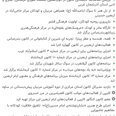
ادبی استان آذربایجان غربی
از دل هنر تا سوگ اباعبدالله (ع)؛ همراهی مربیان و کودکان مرکز حاجی‌آباد در
اربعین حسینی
بازپروری روحیه کودکان، اولویت فرهنگی قشم
کارگاه مادر و کودک «عروسک‌های بقچه‌ای» در مرکز فرهنگی‌هنری
زیباشهربندرعباس برگزار شد
قصه، هندسه و عطر پیتزا؛ تجربه ای شیرین از کتابخوانی در کانون بندرعباس
فعالیت‌های اربعینی در کانون گهواره اجرا شد
اجرای برنامه‌هایی برای اربعین در مرکز شماره ۳ کانون اسلام‌آباد غرب
اجرای برنامه‌های اربعینی در مرکز شماره ۱۰ کانون کرمانشاه
برنامه‌های کانون گیلانغرب در سوگ سالار شهیدان برگزار شد
ویژه‌برنامه «به یاد بچه‌های میناب» در مرکز شماره ۱۱ کانون کرمانشاه برگزار شد
مرکز شماره ۱۳ کانون کرمانشاه میزبان برنامه‌های فرهنگی و معنوی ایام اربعین
شد
بازدید مدیرکل کانون استان مرکزی از دوره آموزشی مربیان پیش‌دبستانی در ساوه
کلیپی از فعالیت‌های موکب کانون قصرشیرین در مرز خسروی
عضو کانون کنگاور کلیپی از فعالیت‌های ایام اربعین این مرکز تهیه کرد
اجرای طرح هنری «نشان‌نوشته‌ی امام حسین(ع)»؛ تلفیق خلاقیت کودکانه با
مفاهیم عاشورایی