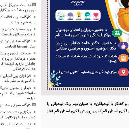
نشست مدیرکل کانون
نوجوان باشگاه خبرنگاران
کارگاه‌های خلاقانه 
را به هم پیوند زد
روزِ مسئولیت‌پذیریِ 
قامتِ پاسبانانِ طبیعت
کارگاه «دنیای نوشتن
سفر قصه‌ها انجامید
مدیرکل کانون پرورش
همراه فرماندار از پروژه
چادگان بازدید کردند؛ گ
عدالت فرهنگی
فراخوان بین‌المللی «
تا قدس» منتشر شد
دیدار و تجلیل مدیرک
خانواده شهید والامقام م
مراغه
 گفتگو با نوجوانان» با عنوان بوم رنگ نوجوانی با
کارگاه معرفی مشاغل 
 فکری استان قم کانون پرورش فکری استان قم آغاز
برگزاری نشست تخص
شعر و داستان کانون قز
نشست تخصصی «فرزند