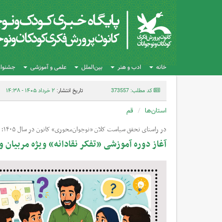
خانه
ادب و هنر
بین‌الملل
علمی و آموزشی
جشنواره
کد مطلب: 373557
تاریخ انتشار:
۲ خرداد ۱۴۰۵ - ۱۴:۳۸
استان‌ها
قم
در راستای تحقق سیاست کلان «نوجوان‌محوری» کانون در سال ۱۴۰۵؛
آغاز دوره آموزشی «تفکر نقادانه» ویژه مربیان و