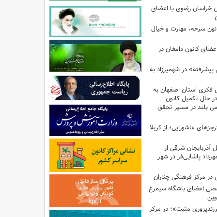
 خراسان رضوی با اعضای
کانون سرخه، مهارت و خیال
اعضای کانون دامغان در
 پیشرفته» در شهمیرزاد به
 فکری استان اصفهان به
 در حال تکمیل کانون
امی بلند در مسیر تحقق
رجزهای عاشورایی؛ از کربلا
ل آذربایجان شرقی از
هرداد پاشایی‌فر در شهر
در مرکز فرهنگی چناران
صی اعضای باشگاه سیمرغ
وین
پروری مثبت»؛ در مرکز