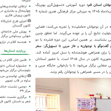
سیراف
انان استان قم؛
دوره آموزشی «تسهیل‌گری بوم‌رنگ
ارتقای توانمندی‌های
چهارمحال و بختیاری در
نوجوانی» تفکر نقادانه از روز شنبه ۲ خرداد تا سه‌شنبه ۵ خردادماه ۱۴۰۵ به میزبانی مرکز فرهنگی هنری شماره ۹
کانون پرورش فکری
اجرای طرح «بازیکا» 
کانون گلستان
 در آن نوجوانان «عاملیت» را تجربه می‌کنند؛ فضایی
پویش ملی «نامه‌ای ا
ولیت نتایج آن را بر عهده می‌گیرند. اما تحقق چنین
شهابی برساوشی برگزار 
بی بشناسند. بر همین اساس، این دوره فشرده با دو
هندسه کلام در تراز
 گفت‌وگو با نوجوان»
و
«از مربی تا تسهیل‌گر: سفر
پربازدید استان‌ها
برای همراهی هوشمندانه با نسل امروز آماده کند.
این رویداد که گامی عملی در مسیر تحقق راهبرد «نوجوان‌محوری» کانون در سال ۱۴۰۵ است، با حضور استادان
طنین جان کلام در ر
صفایی برگزار می‌شود تا با بازخوانی جایگاه مربی و
جشنواره استانی «تو
بلوچستان برگزار می‌شود
ا در مسیر همراهی با نوجوانان رقم بزنند.
ارتقای توانمندی مرب
ساوه در قاب تصویر
دومین نشست «باشگاه
مرکز ۳۹
برگزاری نشست تخص
شعر و داستان کانون قز