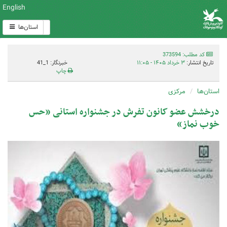
English
استان‌ها
کد مطلب: 373594
تاریخ انتشار:
۳ خرداد ۱۴۰۵ - ۱۱:۰۵
خبرنگار: 1_41
چاپ
استان‌ها
مرکزی
درخشش عضو کانون تفرش در جشنواره استانی «حس
خوب نماز»