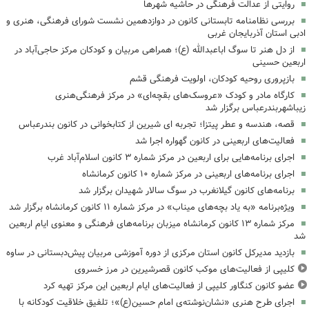
روایتی از عدالت فرهنگی در حاشیه شهرها
بررسی نظامنامه تابستانی کانون در دوازدهمین نشست شورای فرهنگی، هنری و
ادبی استان آذربایجان غربی
از دل هنر تا سوگ اباعبدالله (ع)؛ همراهی مربیان و کودکان مرکز حاجی‌آباد در
اربعین حسینی
بازپروری روحیه کودکان، اولویت فرهنگی قشم
کارگاه مادر و کودک «عروسک‌های بقچه‌ای» در مرکز فرهنگی‌هنری
زیباشهربندرعباس برگزار شد
قصه، هندسه و عطر پیتزا؛ تجربه ای شیرین از کتابخوانی در کانون بندرعباس
فعالیت‌های اربعینی در کانون گهواره اجرا شد
اجرای برنامه‌هایی برای اربعین در مرکز شماره ۳ کانون اسلام‌آباد غرب
اجرای برنامه‌های اربعینی در مرکز شماره ۱۰ کانون کرمانشاه
برنامه‌های کانون گیلانغرب در سوگ سالار شهیدان برگزار شد
ویژه‌برنامه «به یاد بچه‌های میناب» در مرکز شماره ۱۱ کانون کرمانشاه برگزار شد
مرکز شماره ۱۳ کانون کرمانشاه میزبان برنامه‌های فرهنگی و معنوی ایام اربعین
شد
بازدید مدیرکل کانون استان مرکزی از دوره آموزشی مربیان پیش‌دبستانی در ساوه
کلیپی از فعالیت‌های موکب کانون قصرشیرین در مرز خسروی
عضو کانون کنگاور کلیپی از فعالیت‌های ایام اربعین این مرکز تهیه کرد
اجرای طرح هنری «نشان‌نوشته‌ی امام حسین(ع)»؛ تلفیق خلاقیت کودکانه با