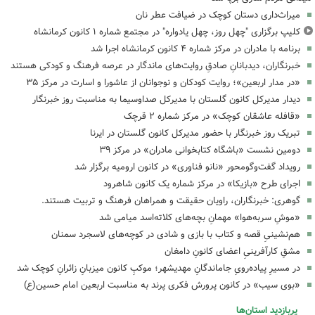
میراث‌داری دستان کوچک در ضیافت عطر نان
کلیپ برگزاری "چهل روز، چهل یادواره" در مجتمع شماره ۱ کانون کرمانشاه
برنامه با مادران در مرکز شماره ۴ کانون کرمانشاه اجرا شد
خبرنگاران، دیدبانانِ صادقِ روایت‌های ماندگار در عرصه فرهنگ و کودکی هستند
«در مدار اربعین»؛ روایت کودکان و نوجوانان از عاشورا و اسارت در مرکز ۳۵
دیدار مدیرکل کانون گلستان با مدیرکل صداوسیما به مناسبت روز خبرنگار
«قافله عاشقان کوچک» در مرکز شماره ۲ قرچک
تبریک روز خبرنگار با حضور مدیرکل کانون گلستان در ایرنا
دومین نشست «باشگاه کتابخوانی مادران» در مرکز ۳۹
رویداد گفت‌وگومحور «نانو فناوری» در کانون ارومیه برگزار شد
اجرای طرح «بازیکا» در مرکز شماره یک کانون شاهرود
گوهری: خبرنگاران، راویان حقیقت و همراهان فرهنگ و تربیت هستند.
«موشِ سربه‌هوا» مهمانِ بچه‌های کلاته‌اسد میامی شد
هم‌نشینیِ قصه و کتاب با بازی و شادی در کوچه‌های لاسجرد سمنان
مشقِ کارآفرینیِ اعضای کانونِ دامغان
در مسیرِ پیاده‌رویِ جاماندگانِ مهدیشهر؛ موکبِ کانون میزبانِ زائرانِ کوچک شد
«بوی سیب» در کانون پرورش فکری پرند به مناسبت اربعین امام حسین(ع)
پربازدید استان‌ها