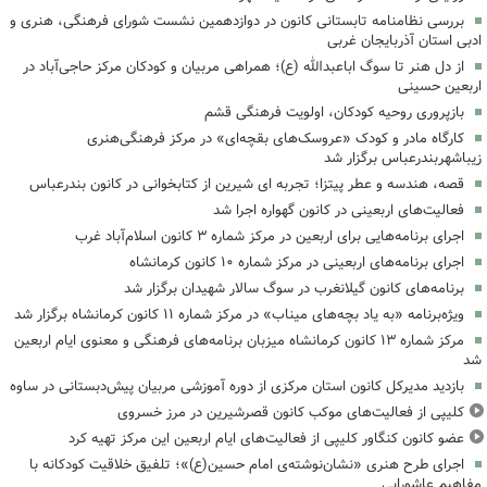
بررسی نظامنامه تابستانی کانون در دوازدهمین نشست شورای فرهنگی، هنری و
ادبی استان آذربایجان غربی
از دل هنر تا سوگ اباعبدالله (ع)؛ همراهی مربیان و کودکان مرکز حاجی‌آباد در
اربعین حسینی
بازپروری روحیه کودکان، اولویت فرهنگی قشم
کارگاه مادر و کودک «عروسک‌های بقچه‌ای» در مرکز فرهنگی‌هنری
زیباشهربندرعباس برگزار شد
قصه، هندسه و عطر پیتزا؛ تجربه ای شیرین از کتابخوانی در کانون بندرعباس
فعالیت‌های اربعینی در کانون گهواره اجرا شد
اجرای برنامه‌هایی برای اربعین در مرکز شماره ۳ کانون اسلام‌آباد غرب
اجرای برنامه‌های اربعینی در مرکز شماره ۱۰ کانون کرمانشاه
برنامه‌های کانون گیلانغرب در سوگ سالار شهیدان برگزار شد
ویژه‌برنامه «به یاد بچه‌های میناب» در مرکز شماره ۱۱ کانون کرمانشاه برگزار شد
مرکز شماره ۱۳ کانون کرمانشاه میزبان برنامه‌های فرهنگی و معنوی ایام اربعین
شد
بازدید مدیرکل کانون استان مرکزی از دوره آموزشی مربیان پیش‌دبستانی در ساوه
کلیپی از فعالیت‌های موکب کانون قصرشیرین در مرز خسروی
عضو کانون کنگاور کلیپی از فعالیت‌های ایام اربعین این مرکز تهیه کرد
اجرای طرح هنری «نشان‌نوشته‌ی امام حسین(ع)»؛ تلفیق خلاقیت کودکانه با
مفاهیم عاشورایی