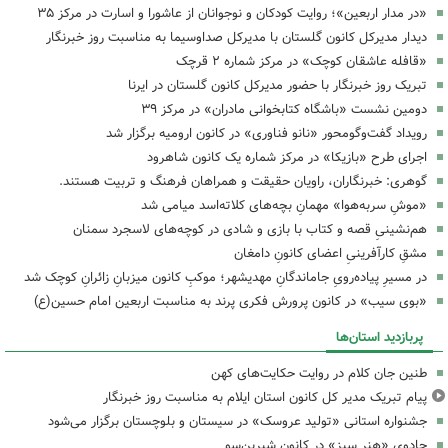
«در مدار اربعین»؛ روایت کودکان و نوجوانان از عاشورا و اسارت در مرکز ۳۵
دیدار مدیرکل کانون گلستان با مدیرکل صداوسیما به مناسبت روز خبرنگار
«قافله عاشقان کوچک» در مرکز شماره ۲ قرچک
تبریک روز خبرنگار با حضور مدیرکل کانون گلستان در ایرنا
دومین نشست «باشگاه کتابخوانی مادران» در مرکز ۳۹
رویداد گفت‌وگومحور «نانو فناوری» در کانون ارومیه برگزار شد
اجرای طرح «بازیکا» در مرکز شماره یک کانون شاهرود
گوهری: خبرنگاران، راویان حقیقت و همراهان فرهنگ و تربیت هستند.
«موشِ سربه‌هوا» مهمانِ بچه‌های کلاته‌اسد میامی شد
هم‌نشینیِ قصه و کتاب با بازی و شادی در کوچه‌های لاسجرد سمنان
مشقِ کارآفرینیِ اعضای کانونِ دامغان
در مسیرِ پیاده‌رویِ جاماندگانِ مهدیشهر؛ موکبِ کانون میزبانِ زائرانِ کوچک شد
«بوی سیب» در کانون پرورش فکری پرند به مناسبت اربعین امام حسین(ع)
پربازدید استان‌ها
طنین جان کلام در روایت حکایت‌های کهن
پیام تبریک مدیر کل کانون استان ایلام به مناسبت روز خبرنگار
جشنواره استانی «تولید عروسک» در سیستان و بلوچستان برگزار می‌شود
جادوی «هنر سبز» در کانون شیرین‌سو