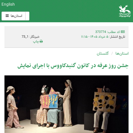
English
استان‌ها
کد مطلب: 373774
تاریخ انتشار:
۵ خرداد ۱۴۰۵ - ۱۱:۱۵
خبرنگار: 1_73
چاپ
استان‌ها
گلستان
جشن روز عرفه در کانون گنبدکاووس با اجرای نمایش