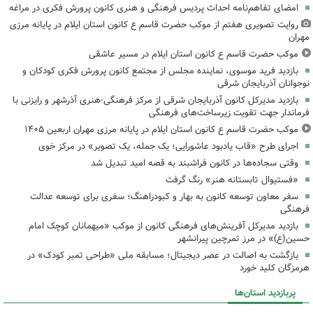
امضای تفاهم‌نامه احداث پردیس فرهنگی و هنری کانون پرورش فکری در مراغه
روایت تصویری هفتم از موکب حضرت قاسم ع کانون استان ایلام در پایانه مرزی
مهران
موکب حضرت قاسم ع کانون استان ایلام در مسیر عاشقی
بازدید فرید موسوی، نماینده مجلس از مجتمع کانون پرورش فکری کودکان و
نوجوانان آذربایجان شرقی
بازدید مدیرکل کانون آذربایجان شرقی از مرکز فرهنگی‌-هنری آذرشهر و رایزنی با
فرماندار جهت تقویت زیرساخت‌های فرهنگی
موکب حضرت قاسم ع کانون استان ایلام در پایانه مرزی مهران اربعین ۱۴۰۵
اجرای طرح «قاب یادبود عاشورایی؛ یک جمله، یک تصویر» در مرکز خوی
وقتی سجاده‌ها در کانون فراشبند به قصه امید تبدیل شد
«فستیوال تابستانه هنر» رنگ گرفت
سفر معاون توسعه کانون به بهار و کبودراهنگ؛ سفری برای توسعه عدالت
فرهنگی
بازدید مدیرکل آفرینش‌های فرهنگی کانون از موکب «میهمانان کوچک امام
حسین(ع)» در مرز تمرچین پیرانشهر
بازگشت به اصالت در عصر دیجیتال؛ مسابقه ملی «طراحی تمبر کودک» در
هرمزگان کلید خورد
پربازدید استان‌ها