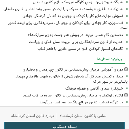
«بیگَک» بوشهری؛ مهمانِ کارگاهِ عروسک‌سازیِ کانون دامغان
«بازیکا» ؛ تلفیقِ هوشمندانه تحرک و رقابت در مسیر رشد اعضای کانون دامغان
آموزش مهارت‌های کار با کودک و نوجوان به فعالان فرهنگی جهادی
آب‌سوران: کار جهادی برای کودکان و نوجوانان، سرمایه‌گذاری برای آینده کشور
است
نخستین گام عملی تیم‌ها در پویش «در جست‌وجوی سیارک‌ها»
حمایت از کانون سرمایه‌گذاری برای تربیت نسل خلاق و پویاست
گام‌های استوار کودکان خنج در مسیر دانایی با طعم کتاب
پربازدید استان‌ها
دوره‌ی آموزشی مربیان پیش‌دبستانی در کانون چهارمحال و بختیاری
دیدار و تجلیل مدیرکل آذربایجان شرقی از خانواده شهید والامقام مهرداد
پاشایی‌فر در شهر مراغه
خبرنگار؛ صدای آگاهی و همراه فرهنگ
ارتقای توانمندی مربیان پیش‌دبستانی در کانون ساوه در قاب تصویر
در کارگاه نقاشی کانون مریانج رنگ‌ها هم قصه می‌گویند
تماس با کانون استان کرمانشاه
درباره کانون استان کرمانشاه
نسخه دسکتاپ