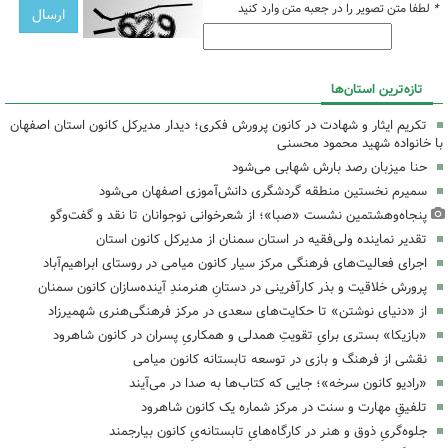
*
لطفا متن تصویر را در جعبه متن وارد کنید
تازه‌ترین استان‌ها
تکریم ایثار و شهادت در کانون پرورش فکری؛ دیدار مدیرکل کانون استان اصفهان
با خانواده شهید محمود محسنی
حنا میزبان رصد بارش شهابی می‌شود
سمیرم نخستین منطقه گردشگری دانش‌آموزی اصفهان می‌شود
پنجاه‌وهشتمین نشست «صبا»؛ از شعرخوانی نوجوانان تا نقد و گفت‌وگو
تقدیر نماینده ولی‌فقیه در استان سمنان از مدیرکل کانون استان
اجرای فعالیت‌های فرهنگی مرکز سیار کانون میامی در روستای ابراهیم‌آباد
پرورش خلاقیت و بذر کارآفرینی در دستانِ هنرمندِ آینده‌سازان کانون سمنان
از «دنیای نوشتن» تا حکایت‌های سعدی در مرکز فرهنگی‌هنری شهمیرزاد
«بازیکا» بستری برایِ تقویتِ همدلی و همکاریِ پسران در کانون شاهرود
نقشی از فرهنگ و بازی در توسعه تابستانه کانون میامی
«رادیو کانون سرخه»؛ جایی که کتاب‌ها به صدا در می‌آیند
تلفیقِ مهارت و سنت در مرکز شماره یک کانون شاهرود
جلوه‌گریِ ذوق و هنر در کارگاه‌هایِ تابستانه‌یِ کانون بیارجمند