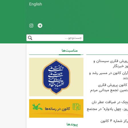
English
مناسبت‌ها
پرورش فکری سیستان و
ز خبرنگار
ران کانون در مسیر رشد و
تند
 کانون پرورش فکری
تمین تجمع میدانی مردم
وچک در ضیافت عطر نان
وز، چهل یادواره" در مجتمع
برنامه با مادران در مرکز شماره ۴ کانون
پیوندها