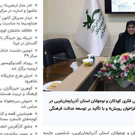
«در مدار اربعین»؛ رو
عاشورا و اسارت در مرکز ۳۵
دیدار مدیرکل کانون 
صداوسیما به مناسبت رو
«قافله عاشقان کوچک» د
تبریک روز خبرنگار ب
گلستان در ایرنا
دومین نشست «باشگاه
مرکز ۳۹
رویداد گفت‌وگومحور «
ارومیه برگزار شد
اجرای طرح «بازیکا» 
شاهرود
گوهری: خبرنگاران، ر
فرهنگ و تربیت هستند.
کری کودکان و نوجوانان استان آذربایجان‌غربی در
«موشِ سربه‌هوا» مهم
میامی شد
اخوان رویش» و با تأکید بر توسعه عدالت فرهنگی
هم‌نشینیِ قصه و کتا
کوچه‌های لاسجرد سمنا
مشقِ کارآفرینیِ اعضا
ان و نوجوانان استان آذربایجان‌غربی، ششمین جلسه
در مسیرِ پیاده‌رویِ 