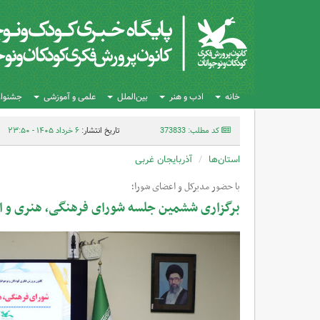
خانه
ادب و هنر
بین‌الملل
علمی و آموزشی
جشنواره
کد مطلب: 373833
تاریخ انتشار:
۶ خرداد ۱۴۰۵ - ۲۳:۵۰
استان‌ها
آذربایجان غربی
با حضور مدیرکل و اعضای شورا؛
برگزاری ششمین جلسه شورای فرهنگی، هنری و اد