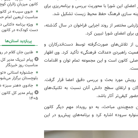
کانون میزبانِ زائرانِ ک
عضای این شورا با محوریت بررسی و برنامه‌ریزی برای
«بوی سیب» در کانون
ادینه سـازی فرهنگ حفظ محیط زیست تشکیل شد.
مناسبت اربعین امام ح
ویژه برنامه «کتابی د
ارشی مختصر از روند اجرایی فراخوان در سال گذشته،
دست کودک» در کانون م
 برای اعضای شورا تبیین کرد.
پربازدید استان‌ها
ی از تلاش‌های صورت‌گرفته توسط دست‌اندرکاران و
اهمیت راهبردی «عدالت فرهنگی» تأکید کرد. وی اظهار
طنین جان کلام در ر
پیام تبریک مدیر کل ک
صلی کانون است و این مجموعه تمام توان و اقدامات
مناسبت روز خبرنگار
بست.
جشنواره استانی «تو
بلوچستان برگزار می‌شود
 رویش مورد بحث و بررسی دقیق اعضا قرار گرفت.
جادوی «هنر سبز» در
گان و ارتقای سطح دانش آنان نسبت به تکنیک‌های
پیام مدیر کل کانون اس
ضور کیفی‌تر آثار باشد.
۱۴۰۵
جمع‌بندی مباحث، به دو رویداد مهم دیگر کانون
واره سرود» اشاره کرد و برنامه‌های پیش‌رو در این