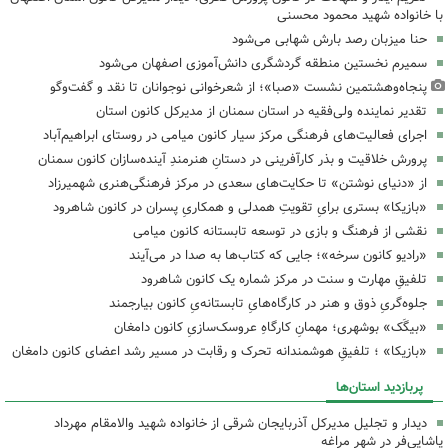
با خانواده شهید محمود محسنی
حنا میزبان رصد بارش شهابی می‌شود
سمیرم نخستین منطقه گردشگری دانش‌آموزی اصفهان می‌شود
پنجاه‌وهشتمین نشست «صبا»؛ از شعرخوانی نوجوانان تا نقد و گفت‌وگو
تقدیر نماینده ولی‌فقیه در استان سمنان از مدیرکل کانون استان
اجرای فعالیت‌های فرهنگی مرکز سیار کانون میامی در روستای ابراهیم‌آباد
پرورش خلاقیت و بذر کارآفرینی در دستانِ هنرمندِ آینده‌سازان کانون سمنان
از «دنیای نوشتن» تا حکایت‌های سعدی در مرکز فرهنگی‌هنری شهمیرزاد
«بازیکا» بستری برایِ تقویتِ همدلی و همکاریِ پسران در کانون شاهرود
نقشی از فرهنگ و بازی در توسعه تابستانه کانون میامی
«رادیو کانون سرخه»؛ جایی که کتاب‌ها به صدا در می‌آیند
تلفیقِ مهارت و سنت در مرکز شماره یک کانون شاهرود
جلوه‌گریِ ذوق و هنر در کارگاه‌هایِ تابستانه‌یِ کانون بیارجمند
«بیگَک» بوشهری؛ مهمانِ کارگاهِ عروسک‌سازیِ کانون دامغان
«بازیکا» ؛ تلفیقِ هوشمندانه تحرک و رقابت در مسیر رشد اعضای کانون دامغان
پربازدید استان‌ها
دیدار و تجلیل مدیرکل آذربایجان شرقی از خانواده شهید والامقام مهرداد
پاشایی‌فر در شهر مراغه