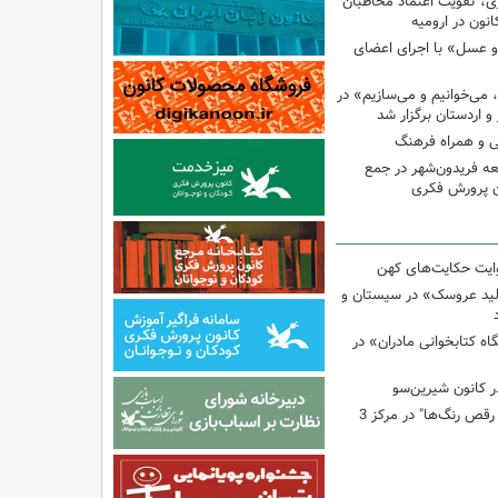
ری، تقویت اعتماد مخاطبان
نون در ارومیه
عسل» با اجرای اعضای
، می‌خوانیم و می‌سازیم» در
و اردستان برگزار شد
ی و همراه فرهنگ
عه فریدون‌شهر در جمع
ون پرورش فکری
وایت حکایت‌های کهن
لید عروسک» در سیستان و
 کتابخوانی مادران» در
 کانون شیرین‌سو
برگزاری کارگاه "آب و رقص رنگ‌ها" در مرکز 3