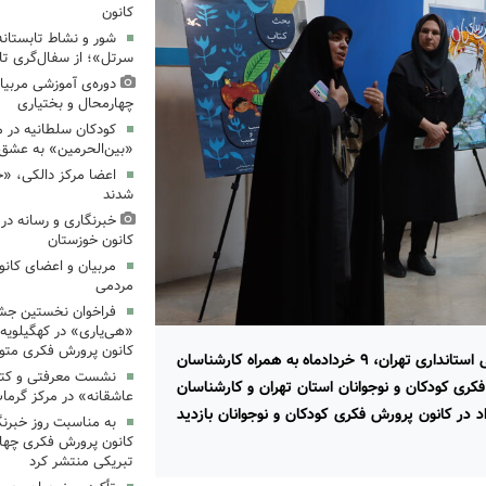
کانون
شور و نشاط تابستانه
سرتل»؛ از سفال‌گری تا
دوره‌ی آموزشی مربیا
چهارمحال و بختیاری
کودکان سلطانیه در 
«بین‌الحرمین» به عشق 
اعضا مرکز دالکی، «خ
شدند
خبرنگاری و رسانه در
کانون خوزستان
مربیان و اعضای کانو
مردمی
فراخوان نخستین جشنو
«هی‌یاری» در کهگیلویه 
کانون پرورش فکری متول
عبدالرضا چراغعلی، سرپرست دفتر امور اجتماعی و فرهنگی استانداری تهران، ۹ خردادماه به همراه کارشناسان
نشست معرفتی و کتا
کری کودکان و نوجوانان استان تهران و کارشناسان
عاشقانه» در مرکز گرماب
 در کانون پرورش فکری کودکان و نوجوانان بازدید
به مناسبت روز خبرنگا
کانون پرورش فکری چهار
تبریکی منتشر کرد