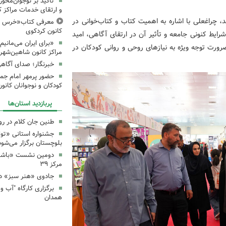
تأکید بر نوجوان‌محو
و ارتقای خدمات مراکز کا
د، چراغعلی با اشاره به اهمیت کتاب و کتاب‌خوانی در
معرفی کتاب«خرس و 
کانون کردکوی
ایط کنونی جامعه و تأثیر آن در ارتقای آگاهی، امید
«برای ایران می‌مانیم
ورت توجه ویژه به نیازهای روحی و روانی کودکان در
مراکز کانون شاهین‌شهر 
خبرنگار؛ صدای آگاه
حضور پرمهر امام جم
کودکان و نوجوانان کان
پربازدید استان‌ها
طنین جان کلام در ر
جشنواره استانی «تو
بلوچستان برگزار می‌شود
دومین نشست «باشگاه
مرکز ۳۹
جادوی «هنر سبز» در
همدان