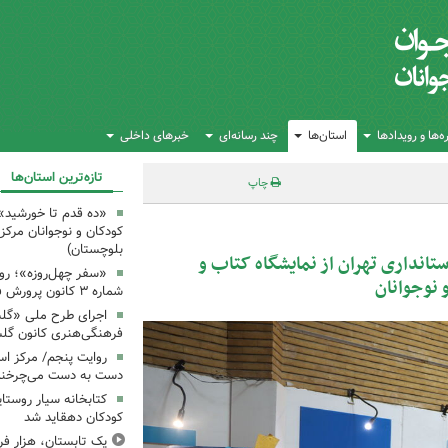
‌ها و رویدادها
استان‌ها
چند رسانه‌ای
خبرهای داخلی
تازه‌ترین استان‌ها
چاپ
«ده قدم تا خورشید»؛
کودکان و نوجوانان مرک
بلوچستان)
انداری تهران از نمایشگاه کتاب و
«سفر چهل‌روزه»؛ روا
نوجوانان
شماره ۳ کانون پرورش فکری زنجان
اجرای طرح ملی «گلست
فرهنگی‌هنری کانون گل
روایت پنجم/ مرکز اسد
دست به دست می‌چرخند
کتابخانه سیار روست
کودکان دهقاید شد
یک تابستان، هزار 