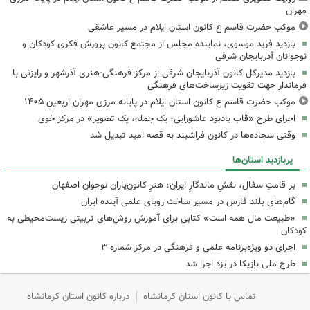
مهران
موکب حضرت قاسم ع کانون استان ایلام در مسیر عاشقی
بازدید فرید موسوی، نماینده مجلس از مجتمع کانون پرورش فکری کودکان و
نوجوانان آذربایجان شرقی
بازدید مدیرکل کانون آذربایجان شرقی از مرکز فرهنگی‌-هنری آذرشهر و رایزنی با
فرماندار جهت تقویت زیرساخت‌های فرهنگی
موکب حضرت قاسم ع کانون استان ایلام در پایانه مرزی مهران اربعین ۱۴۰۵
اجرای طرح «قاب یادبود عاشورایی؛ یک جمله، یک تصویر» در مرکز خوی
وقتی سجاده‌ها در کانون فراشبند به قصه امید تبدیل شد
پربازدید استان‌ها
بر قامتِ سفال، نقشِ ماندگارِ ایران؛ هنرِ کانون‌یاران نوجوان اصفهان
گام‌های بلند فارس در مسیر ساخت رویای علمی آینده ایران
«طبیعت مال همه است» کتابی برای آموزش روش‌های تربیتی زیست‌محیطی به
کودکان
اجرای دو ویژه‌برنامه علمی و فرهنگی در مرکز شماره ۳
طرح ملی بازیکا در یزد اجرا شد
تماس با کانون استان کرمانشاه
درباره کانون استان کرمانشاه