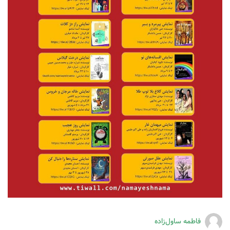
فاطمه ساول‌زاده