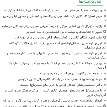
تازه‌ترین استان‌ها
ویژه‌برنامه «به یاد بچه‌های میناب» در مرکز شماره ۱۱ کانون کرمانشاه برگزار شد
مرکز شماره ۱۳ کانون کرمانشاه میزبان برنامه‌های فرهنگی و معنوی ایام اربعین
شد
بازدید مدیرکل کانون استان مرکزی از دوره آموزشی مربیان پیش‌دبستانی در ساوه
کلیپی از فعالیت‌های موکب کانون قصرشیرین در مرز خسروی
عضو کانون کنگاور کلیپی از فعالیت‌های ایام اربعین این مرکز تهیه کرد
اجرای طرح هنری «نشان‌نوشته‌ی امام حسین(ع)»؛ تلفیق خلاقیت کودکانه با
مفاهیم عاشورایی
اجرای طرح «سایه مهربانی»؛ پیوند مفاهیم عاشورایی با هنر نقش‌برجسته در
مرکز میاندوآب
برپایی نمایشگاه نقاشی‌های اعضای کودک با موضوع نماز در مرکز شماره یک
ارومیه
سرمایه اصلی کانون، نیروی انسانی و مربیان آن است
درناهای کاغذی؛ قاصدان صلح در باشگاه کتاب‌خوانی کانون کردیجان
وقتی دست‌سازه‌های کودکان ایرانی به حرم امام حسین(ع) رسیدند
بازدید مدیرکل آفرینش‌های فرهنگی کانون کشور از مراکز فرهنگی‌هنری استان
آذربایجان غربی
امضای تفاهم‌نامه احداث پردیس فرهنگی و هنری کانون پرورش فکری در مراغه
روایت تصویری هفتم از موکب حضرت قاسم ع کانون استان ایلام در پایانه مرزی