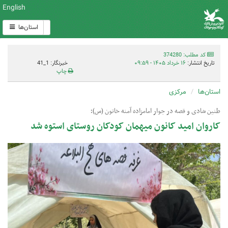
English
استان‌ها
کد مطلب: 374280
تاریخ انتشار:
۱۶ خرداد ۱۴۰۵ - ۰۹:۵۹
خبرنگار: 1_41
چاپ
استان‌ها
مرکزی
طنین شادی و قصه در جوار امامزاده آمنه خاتون (س)؛
کاروان امید کانون میهمان کودکان روستای استوه شد