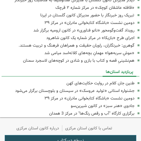
دیدار مدیرکل کانون گلستان با مدیرکل صداوسیما به مناسبت روز خبرنگار
«قافله عاشقان کوچک» در مرکز شماره ۲ قرچک
تبریک روز خبرنگار با حضور مدیرکل کانون گلستان در ایرنا
دومین نشست «باشگاه کتابخوانی مادران» در مرکز ۳۹
رویداد گفت‌وگومحور «نانو فناوری» در کانون ارومیه برگزار شد
اجرای طرح «بازیکا» در مرکز شماره یک کانون شاهرود
گوهری: خبرنگاران، راویان حقیقت و همراهان فرهنگ و تربیت هستند.
«موشِ سربه‌هوا» مهمانِ بچه‌های کلاته‌اسد میامی شد
هم‌نشینیِ قصه و کتاب با بازی و شادی در کوچه‌های لاسجرد سمنان
پربازدید استان‌ها
طنین جان کلام در روایت حکایت‌های کهن
جشنواره استانی «تولید عروسک» در سیستان و بلوچستان برگزار می‌شود
دومین نشست «باشگاه کتابخوانی مادران» در مرکز ۳۹
جادوی «هنر سبز» در کانون شیرین‌سو
برگزاری کارگاه "آب و رقص رنگ‌ها" در مرکز 3 همدان
تماس با کانون استان مرکزی
درباره کانون استان مرکزی
نسخه دسکتاپ