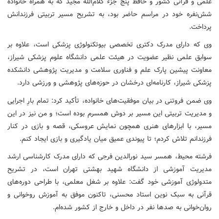
علمی و قرآنی کشور و حافظ پنج جزء کلام‌الله مجید که به همراه خانواده
شش‌نفره خود در مراسم حاضر بود، به تشریح مسیر تربیتی فرزندانش
پرداخت.
وی که دارای مدرک دکتری تخصصی بیوتکنولوژی پزشکی است، علاوه بر
سوابق علمی نظیر عضویت در هیئت علمی دانشگاه علوم پزشکی شیراز،
معاونت پیشین پارک علم و فناوری سلامت و مدیریت پژوهشی دانشکده
پزشکی شیراز، کارنامه‌ای درخشان در حوزه‌های پژوهشی و ورزشی دارد.
وی ضمن فروتنی در بیان موفقیت‌های خانواده، تأکید کرد: تمام بارِ اجرایی
و مدیریت تربیتی این مسیر بر دوش همسرم بوده است؛ و من نیز در این
مسیر، با ابزارهای هنری همچون نمایش عروسکی، قصه و بازی در کنار
فرزندانم تلاش کردم؛ تا پیوندی عمیق میان یادگیری و بازی ایجاد کنم.
فرشته محیط، همسر سید نورالدین فرجی که دارای مدرک کارشناسی ارشد
مدیریت آموزشی از دانشگاه شهید بهشتی تهران است، در تشریح
متدولوژی آموزشی خود گفت: علاوه بر شغل معلمی، با طراحی دوره‌های
قرآنی به سبک نوین استاد محسنی، تاکنون موفق به آموزش روخوانی و
روان‌خوانی به صدها نفر در داخل و خارج از کشور شده‌ام.