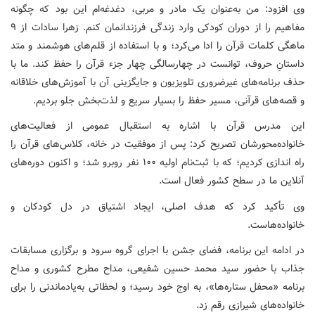
وی افزود: من به‌عنوان یک مادر و مربی، دغدغه‌ام این بود که چگونه
مفاهیم را از دوران کودکی وارد زندگی فرزندانمان کنم. زهرا سادات از ۹
ماهگی کلمات قرآن را ادا می‌کرد؛ و با استفاده از قلم‌های هوشمند و متد
داستانِ حروف، توانست در چهارسالگی چهار جزء قرآن را حفظ کند. ما با
حذف برنامه‌های غیرضروری تلویزیون و جایگزینی آن با آموزش‌های خلاقانه
و قصه‌های قرآنی، مسیر حفظ را بسیار سریع و لذت‌بخش جلو بردیم.
این مدرس قرآن با اشاره به استقبال عمومی از فعالیت‌های
خانواده‌محورشان تصریح کرد: پس از موفقیت در خانه، کلاس‌های قرآن را
راه اندازی کردیم؛ که با ثبت‌نام اولیه ۱۰۰ نفر روبرو شد؛ و اکنون دوره‌های
آنلاین ما در سطح کشور فعال است.
وی تأکید کرد که هدف اصلی، ایجاد اشتیاق در دل کودکان و
خانواده‌هاست.
در ادامه این برنامه، فضای جشن با اجرای گروه سرود و برگزاری مسابقات
جذاب با حضور سید محمد حسین شفیعی، مداح مطرح کشوری و مداح
برنامه «محفل ستاره‌ها»، به اوج خود رسید؛ و لحظاتی به‌یادماندنی را برای
خانواده‌های شیرازی رقم زد.