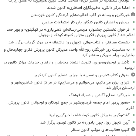
کودکان سلطانیه در مسیر کربلا؛ ساخت ماکت «بین‌الحرمین» به عشق زیارت
اعضا مرکز دالکی، «خبرنگاران افتخاری» کانون شدند
خبرنگاری و رسانه در قاب فعالیت‌های فرهنگی کانون خوزستان
مربیان و اعضای کانون کنگاور پای کار اجتماعات مردمی
فراخوان نخستین جشنواره مردمی-رسانه‌ای «هی‌یاری» در کهگیلویه و بویراحمد
اعلام شد / کانون پرورش فکری متولی کمیته کودک و نوجوان
نشست معرفتی و کتاب‌خوانی «چهل روز عاشقانه» در مرکز گرماب برگزار شد
به مناسبت روز خبرنگار، روح‌الله واحد، مدیرکل کانون پرورش فکری چهارمحال و
بختیاری، پیام تبریکی منتشر کرد
تأکید بر نوجوان‌محوری، تقویت اعتماد مخاطبان و ارتقای خدمات مراکز کانون در
ارومیه
معرفی کتاب«خرس و عسل» با اجرای اعضای کانون کردکوی
«برای ایران می‌مانیم، می‌خوانیم و می‌سازیم» در مراکز کانون شاهین‌شهر و
اردستان برگزار شد
خبرنگار؛ صدای آگاهی و همراه فرهنگ
حضور پرمهر امام جمعه فریدون‌شهر در جمع کودکان و نوجوانان کانون پرورش
فکری
گفت‌وگوی مدیرکل کانون کرمانشاه با خبرگزاری ایرنا
آیین «چهل روز، چهل یادواره» در کانون نوسود برگزار شد
کلیپ فعالیت‌های موکب کانون سنقر