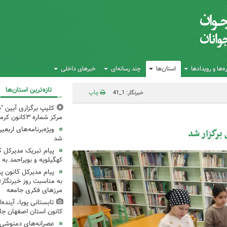
‌ها و رویدادها
استان‌ها
چند رسانه‌ای
خبرهای داخلی
تازه‌ترین استان‌ها
خبرنگار: 1_41
چاپ
کلیپ برگزاری آیین "چ
مرکز شماره ۳کانون کرمانشاه
ویژه‌برنامه‌های اربعی
 برگزار شد
شد
پیام تبریک مدیرکل 
کهگیلویه و بویراحمد به 
پیام مدیرکل کانون 
به مناسبت روز خبرنگار؛
مرزهای فکری جامعه
تابستانی پویا، آینده
کانون استان اصفهان جا
عصرانه‌های دمنوشی د