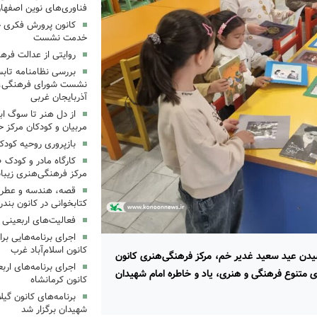
فناوری‌های نوین اصفها
کانون پرورش فکری خ
خدمت نشست
روایتی از عدالت فره
بررسی نظامنامه تابس
نشست شورای فرهنگی، ه
آذربایجان غربی
از دل هنر تا سوگ اب
مربیان و کودکان مرکز ح
بازپروری روحیه کود
کارگاه مادر و کودک 
مرکز فرهنگی‌هنری زیبا
قصه، هندسه و عطر پی
کتابخوانی در کانون بند
فعالیت‌های اربعینی د
کانون اسلام‌آباد غرب
رسیدن عید سعید غدیر خم، مرکز فرهنگی‌هنری کانون‌
ای متنوع فرهنگی و هنری، یاد و خاطره امام شهیدان
کانون کرمانشاه
برنامه‌های کانون گی
شهیدان برگزار شد