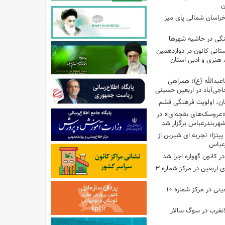
ن
راسان شمالی پای میز
نگی در حاشیه شهرها
تانی کانون در دوازدهمین
نری و ادبی استان
اعبدالله (ع)؛ همراهی
اجی‌آباد در اربعین حسینی
کان، اولویت فرهنگی قشم
«عروسک‌های بقچه‌ای» در
شهربندرعباس برگزار شد
تزا؛ تجربه ای شیرین از
رعباس
ر کانون گهواره اجرا شد
اجرای برنامه‌هایی برای اربعین در مرکز شماره ۳
اجرای برنامه‌های اربعینی در مرکز شماره ۱۰
لانغرب در سوگ سالار