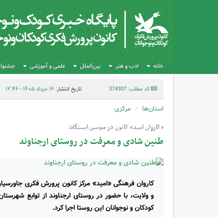
خانه
ادب و هنر
بین‌الملل
علمی و آموزشی
جشنواره
کد مطلب: 374307
تاریخ انتشار:
۱۶ خرداد ۱۴۰۵ - ۱۲:۴۶
استان‌ها
مرکزی
«کاروان امید» کانون در سومین ایستگاه؛
طنین شادی و معرفت در روستای ارجناوند
کاروان فرهنگی «امید» مرکز کانون پرورش فکری جاورسی
و ولایت، با حضور در روستای ارجناوند از توابع شهرستان
کودکان و نوجوانان این روستا اجرا کرد.