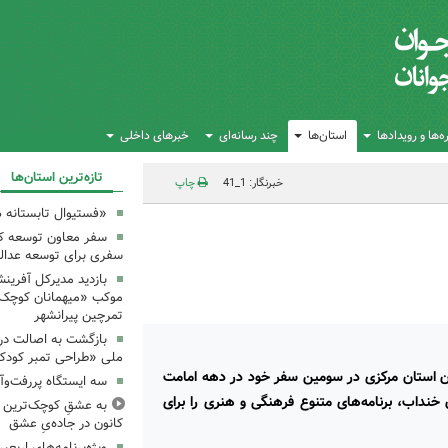
‌ها و رویدادها
استان‌ها
چند رسانه‌ای
خبرهای داخلی
تازه‌ترین استان‌ها
خبرنگار: 1_41
چاپ
«فستیوال تابستانه 
سفر معاون توسعه کان
سفری برای توسعه عدال
بازدید مدیرکل آفرین
موکب «میهمانان کوچک 
تمرچین پیرانشهر
بازگشت به اصالت در
ملی «طراحی تمبر کودک»
ان استان مرکزی در سومین سفر خود در دهه امامت
سه ایستگاه پررفت‌وآ
 خنداب، برنامه‌های متنوع فرهنگی و هنری را برای
به عشقِ کوچک‌ترین زا
کانون در جاده‌یِ عشق
ویژه‌برنامه‌های اربع