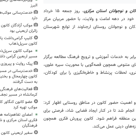
البرز
ان و نوجوانان استان مرکزی
، روز جمعه ۱۵ خرداد
خدمت‌رسانی موکب‌های
دارد
ر خود در دهه امامت و ولایت، با حضور مربیان مرکز
موکب آزادگان کانون 
 و نوجوانان روستای ارجناوند از توابع شهرستان
زائران اربعینی بود
کلیپ گرامی‌داشت یا
کانون سرپل‌ذهاب
موکب کانون سرپل‌ذها
ابر به خدمات آموزشی و ترویج فرهنگ مطالعه برگزار
مسیر اربعین گرامی دا
پیک روایت و پیروزی (۱۵)، میدان‌داری نوجوان
ه‌های متنوعی همچون قصه‌گویی با محوریت سیره علوی،
خدمت‌رسانی در مسیر
ی، لحظات پرنشاط و خاطره‌انگیزی را برای کودکان،
کانون چهارمحال و بختیا
به دست گرفتند
فعالیت‌های فرهنگی 
کرمانشاه در مسیر نجف ت
عضو کانون کنگاور کل
ر و اهمیت حضور کانون در مناطق روستایی اظهار کرد:
موکب تهیه کرد
انجام شد تا در کنار ایجاد فضایی شاد، فرصتی برای
امضای تفاهم‌نامه ه
ین منطقه فراهم شود. کانون پرورش فکری همچون
فکری استان مرکزی و 
فرهنگیان
زه‌های دینی عمل می‌کند.
سفیر اربعینی کانون ک