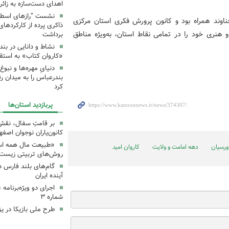
اهدای دست‌سازه به زائر
نشست “رازهای اسطوره
جناوند همراه بود و کانون پرورش فکری استان مرکزی
ذاکری پرده از کارکردهای
نری خود را در تمامی نقاط استان، به‌ویژه مناطق
برداشت
نشاط و دانایی در بند
«کاروان کتاب» به استق
دنیایِ مهره‌ها و نبو
بندرعباس را به میدان ر
کرد
پربازدید استان‌ها
بر قامتِ سفال، نقشِ م
کانون‌یاران نوجوان اصفه
«طبیعت مال همه اس
ورسیان
دهه امامت و ولایت
کاروان امید
روش‌های تربیتی زیست‌
گام‌های بلند فارس 
آینده ایران
اجرای دو ویژه‌برنامه
شماره ۳
طرح ملی بازیکا در یز