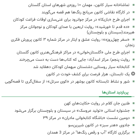
تماشاخانه سیار کانون، مهمان ۱۰ روزه‌ی شهرهای استان گلستان
در کارگاه نقاشی کانون مریانج رنگ‌ها هم قصه می‌گویند
اجرای طرح «بازیکا» در مرکز جوانرود برای غنی‌سازی اوقات فراغت کودکان
«ده قدم تا خورشید»؛ روایت اربعین با صدای کودکان و نوجوانان مرکز
هیرمند(سیستان و بلوچستان)
«سفر چهل‌روزه»؛ روایت عشق و ایثار در مرکز شماره ۳ کانون پرورش فکری
زنجان
اجرای طرح ملی «گلستان‌خوانی» در مراکز فرهنگی‌هنری کانون گلستان
روایت پنجم/ مرکز اسدآباد؛ جایی که کتاب‌ها دست به دست می‌چرخند
کتابخانه سیار روستایی دشتستان میهمان کودکان دهقاید شد
یک تابستان، هزار فرصت برای کشف خودت در کانون
شور و نشاط تابستانه کانون بوشهر در «کوی سرتل»؛ از سفال‌گری تا قصه‌گویی
پربازدید استان‌ها
طنین جان کلام در روایت حکایت‌های کهن
جشنواره استانی «تولید عروسک» در سیستان و بلوچستان برگزار می‌شود
دومین نشست «باشگاه کتابخوانی مادران» در مرکز ۳۹
جادوی «هنر سبز» در کانون شیرین‌سو
برگزاری کارگاه "آب و رقص رنگ‌ها" در مرکز 3 همدان