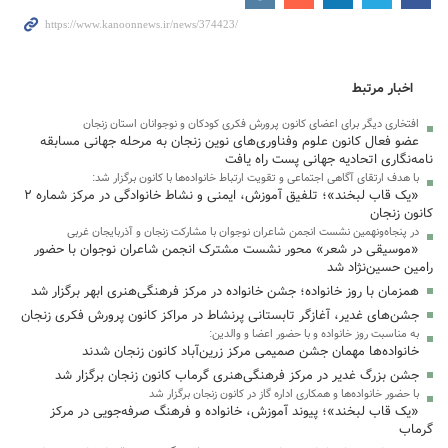
اخبار مرتبط
افتخاری دیگر برای اعضای کانون پرورش فکری کودکان و نوجوانان استان زنجان
عضو فعال کانون علوم وفناوری‌های نوین زنجان به مرحله جهانی مسابقه
نامه‌نگاری اتحادیه جهانی پست راه یافت
با هدف ارتقای آگاهی اجتماعی و تقویت ارتباط خانواده‌ها با کانون برگزار شد:
«یک قاب لبخند»؛ تلفیق آموزش، ایمنی و نشاط خانوادگی در مرکز شماره ۲
کانون زنجان
در پنجاه‌ونهمین نشست انجمن شاعران نوجوان با مشارکت زنجان و آذربایجان غربی
«موسیقی در شعر» محور نشست مشترک انجمن شاعران نوجوان با حضور
رامین حسین‌نژاد شد
همزمان با روز خانواده؛ جشن خانواده در مرکز فرهنگی‌هنری ابهر برگزار شد
جشن‌های غدیر، آغازگر تابستانی پرنشاط در مراکز کانون پرورش فکری زنجان
به مناسبت روز خانواده و با حضور اعضا و والدین:
خانواده‌ها مهمان جشن صمیمی مرکز زرین‌آباد کانون زنجان شدند
جشن بزرگ غدیر در مرکز فرهنگی‌هنری گرماب کانون زنجان برگزار شد
با حضور خانواده‌ها و همکاری اداره گاز در کانون زنجان برگزار شد
«یک قاب لبخند»؛ پیوند آموزش، خانواده و فرهنگ صرفه‌جویی در مرکز
گرماب