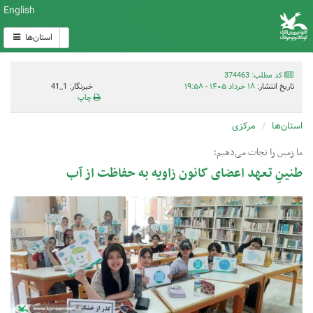
English
استان‌ها
کد مطلب: 374463
تاریخ انتشار:
۱۸ خرداد ۱۴۰۵ - ۱۹:۵۸
خبرنگار: 1_41
چاپ
استان‌ها
مرکزی
ما زمین را نجات می‌دهیم؛
طنینِ تعهد اعضای کانون زاویه به حفاظت از آب