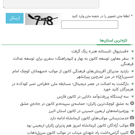
*
لطفا متن تصویر را در جعبه متن وارد کنید
تازه‌ترین استان‌ها
«فستیوال تابستانه هنر» رنگ گرفت
سفر معاون توسعه کانون به بهار و کبودراهنگ؛ سفری برای توسعه عدالت
فرهنگی
بازدید مدیرکل آفرینش‌های فرهنگی کانون از موکب «میهمانان کوچک امام
حسین(ع)» در مرز تمرچین پیرانشهر
بازگشت به اصالت در عصر دیجیتال؛ مسابقه ملی «طراحی تمبر کودک» در
هرمزگان کلید خورد
سه ایستگاه پررفت‌وآمد دانایی در کانون فارس
به عشقِ کوچک‌ترین زائران؛ حماسه‌یِ سپیده‌دمِ کانون در جاده‌یِ عشق
ویژه‌برنامه‌های اربعین حسینی در کانون استان البرز
خدمت‌رسانی موکب‌های کانون کرمانشاه ادامه دارد
موکب آزادگان کانون کرمانشاه امروز هم پذیرای زائران اربعینی بود
کلیپ گرامی‌داشت یاد شهدای میناب در موکب کانون سرپل‌ذهاب