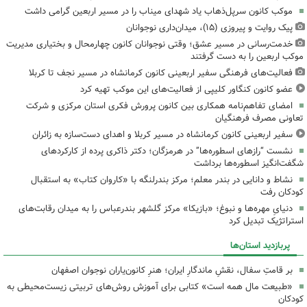
موکب کانون سرپل‌ذهاب یاد شهدای میناب را در مسیر اربعین گرامی داشت
پیک روایت و پیروزی (۱۵)، میدان‌داری نوجوانان
خدمت‌رسانی در مسیر عشق؛ وقتی نوجوانان کانون چهارمحال و بختیاری مدیریت
موکب اربعین را به دست گرفتند
فعالیت‌های فرهنگی سفیر اربعینی کانون کرمانشاه در مسیر نجف تا کربلا
عضو کانون کنگاور کلیپی از فعالیت‌های این موکب تهیه کرد
امضای تفاهم‌نامه همکاری بین کانون پرورش فکری استان مرکزی و شرکت
تعاونی مصرف فرهنگیان
سفیر اربعینی کانون کرمانشاه در مسیر کربلا و اهدای دست‌سازه به زائران
نشست “رازهای اسطوره‌ها” در هرمزگان؛ دکتر ذاکری پرده از کارکردهای
شگفت‌انگیز اسطوره‌ها برداشت
نشاط و دانایی در بندر معلم؛ مرکز بندرلنگه با «کاروان کتاب» به استقبال
کودکان رفت
دنیایِ مهره‌ها و نبوغ؛ «بازیکا» مرکز گلشهر بندرعباس را به میدان رقابت‌های
استراتژیک تبدیل کرد
پربازدید استان‌ها
بر قامتِ سفال، نقشِ ماندگارِ ایران؛ هنرِ کانون‌یاران نوجوان اصفهان
«طبیعت مال همه است» کتابی برای آموزش روش‌های تربیتی زیست‌محیطی به
کودکان