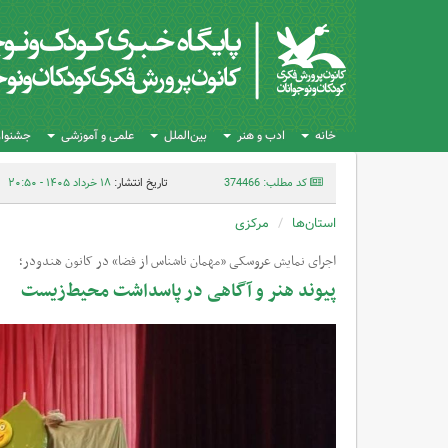
خانه
ادب و هنر
بین‌الملل
علمی و آموزشی
جشنواره
کد مطلب: 374466
تاریخ انتشار:
۱۸ خرداد ۱۴۰۵ - ۲۰:۵۰
استان‌ها
مرکزی
اجرای نمایش عروسکی «مهمان ناشناس از فضا» در کانون هندودر؛
پیوند هنر و آگاهی در پاسداشت محیط‌زیست