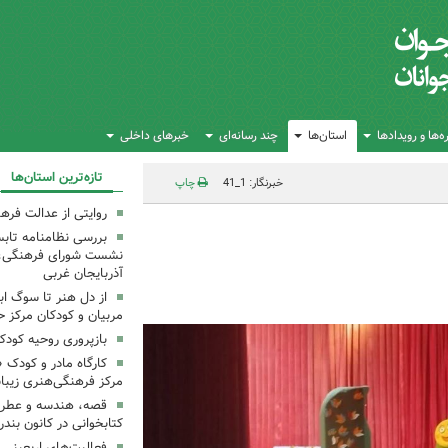
‌ها و رویدادها
استان‌ها
چند رسانه‌ای
خبرهای داخلی
تازه‌ترین استان‌ها
خبرنگار: 1_41
چاپ
روایتی از عدالت فره
بررسی نظامنامه تابس
نشست شورای فرهنگی، ه
آذربایجان غربی
از دل هنر تا سوگ اب
مربیان و کودکان مرکز ح
بازپروری روحیه کود
کارگاه مادر و کودک 
مرکز فرهنگی‌هنری زیبا
قصه، هندسه و عطر پی
کتابخوانی در کانون بند
فعالیت‌های اربعینی د