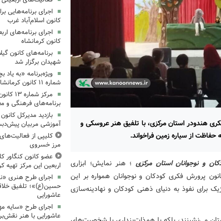
کانون اسلام‌آباد غرب
کانون کرمانشاه
برنامه‌های کانون گی
شهیدان برگزار شد
ویژه‌برنامه «به یاد 
شماره ۱۱ کانون کرمانشاه برگزار شد
مرکز شمار
برنامه‌های فرهنگی و مع
بازدید مدیرکل کانون 
ری هندودر استان مرکزی، با تلفیق هنر عروسکی و
آموزشی مربیان پیش‌دبس
 حفاظت از سیاره زمین فراخواند.
کلیپی از فعالیت‌ها
مرز خسروی
عضو کانون کنگاور کلی
ان و نوجوانان استان مرکزی
؛ هنر نمایش؛ ابزاری
اربعین این مرکز تهیه کر
ون پرورش فکری کودکان و نوجوانان همواره بر این
اجرای طرح هنری «نش
حسین(ع)»؛ تلفیق خلاقی
یک برای نفوذ به دنیای ذهنی کودکان و نهادینه‌سازی
عاشورایی
اجرای طرح «سایه مهر
عاشورایی با هنر نقش‌بر
ان می‌نشینند، بلکه با هم‌ذات‌پنداری با شخصیت‌های