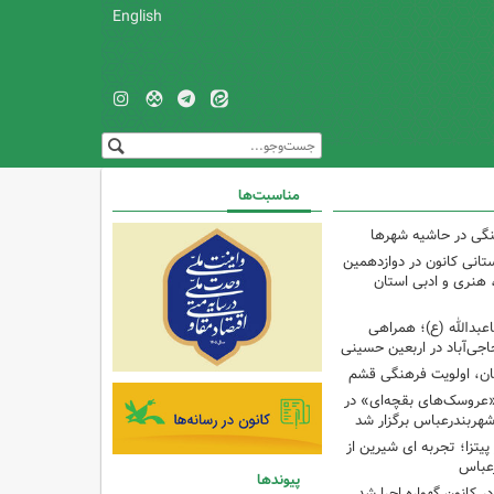
English
مناسبت‌ها
نگی در حاشیه شهرها
تانی کانون در دوازدهمین
نری و ادبی استان
اعبدالله (ع)؛ همراهی
اجی‌آباد در اربعین حسینی
کان، اولویت فرهنگی قشم
«عروسک‌های بقچه‌ای» در
شهربندرعباس برگزار شد
تزا؛ تجربه ای شیرین از
رعباس
پیوندها
ر کانون گهواره اجرا شد