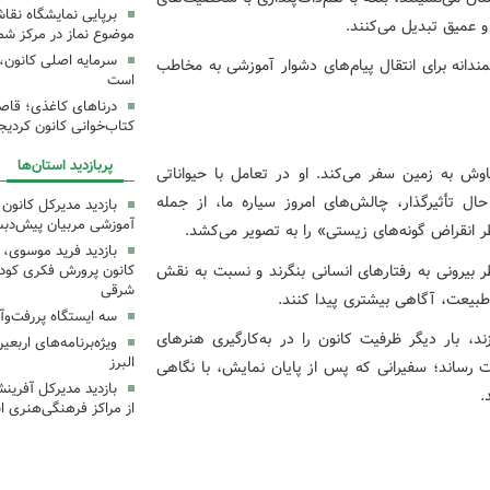
برپایی نمایشگاه نقا
و عمیق تبدیل می‌کنند.
موضوع نماز در مرکز شما
سرمایه اصلی کانون، 
دانه برای انتقال پیام‌های دشوار آموزشی به مخاطب
است
درناهای کاغذی؛ قاص
کتاب‌خوانی کانون کردیج
پربازدید استان‌ها
ش به زمین سفر می‌کند. او در تعامل با حیواناتی
ل تأثیرگذار، چالش‌های امروز سیاره ما، از جمله
بازدید مدیرکل کانون 
آموزشی مربیان پیش‌دبس
 انقراض گونه‌های زیستی» را به تصویر می‌کشد.
بازدید فرید موسوی، 
ر بیرونی به رفتارهای انسانی بنگرند و نسبت به نقش
کانون پرورش فکری کودکا
شرقی
بیعت، آگاهی بیشتری پیدا کنند.
سه ایستگاه پررفت‌وآ
د، بار دیگر ظرفیت کانون را در به‌کارگیری هنرهای
ویژه‌برنامه‌های اربع
البرز
رساند؛ سفیرانی که پس از پایان نمایش، با نگاهی
بازدید مدیرکل آفری
.
از مراکز فرهنگی‌هنری ا