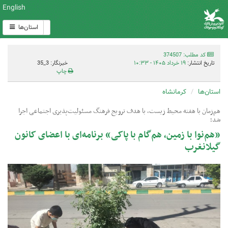
English
استان‌ها
کد مطلب: 374507
تاریخ انتشار:
۱۹ خرداد ۱۴۰۵ - ۱۰:۳۳
خبرنگار: 3_35
چاپ
استان‌ها
کرمانشاه
هم‌زمان با هفته محیط زیست، با هدف ترویج فرهنگ مسئولیت‌پذیری اجتماعی اجرا
شد؛
«هم‌نوا با زمین، هم‌گام با پاکی» برنامه‌ای با اعضای کانون
گیلانغرب