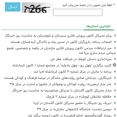
*
لطفا متن تصویر را در جعبه متن وارد کنید
تازه‌ترین استان‌ها
پیام مدیرکل کانون پرورش فکری سیستان و بلوچستان به مناسبت روز خبرنگار
اصحاب رسانه، یاری‌گران کانون در مسیر رشد و بالندگی آینده‌سازان هستند
میز ارتباطات مردمی کانون پرورش فکری مازندران در یکصد و شصتمین تجمع
میدانی مردم ساری برپا شد
میراث‌داری دستان کوچک در ضیافت عطر نان
کلیپ برگزاری "چهل روز، چهل یادواره" در مجتمع شماره ۱ کانون کرمانشاه
برنامه با مادران در مرکز شماره ۴ کانون کرمانشاه اجرا شد
خبرنگاران، دیدبانانِ صادقِ روایت‌های ماندگار در عرصه فرهنگ و کودکی هستند
«در مدار اربعین»؛ روایت کودکان و نوجوانان از عاشورا و اسارت در مرکز ۳۵
دیدار مدیرکل کانون گلستان با مدیرکل صداوسیما به مناسبت روز خبرنگار
«قافله عاشقان کوچک» در مرکز شماره ۲ قرچک
تبریک روز خبرنگار با حضور مدیرکل کانون گلستان در ایرنا
دومین نشست «باشگاه کتابخوانی مادران» در مرکز ۳۹
رویداد گفت‌وگومحور «نانو فناوری» در کانون ارومیه برگزار شد