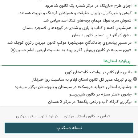
اجرای طرح «بازیکا» در مرکز شماره یک کانون شاهرود
گوهری: خبرنگاران، راویان حقیقت و همراهان فرهنگ و تربیت هستند.
«موشِ سربه‌هوا» مهمانِ بچه‌های کلاته‌اسد میامی شد
هم‌نشینیِ قصه و کتاب با بازی و شادی در کوچه‌های لاسجرد سمنان
مشقِ کارآفرینیِ اعضای کانونِ دامغان
در مسیرِ پیاده‌رویِ جاماندگانِ مهدیشهر؛ موکبِ کانون میزبانِ زائرانِ کوچک شد
«بوی سیب» در کانون پرورش فکری پرند به مناسبت اربعین امام حسین(ع)
پربازدید استان‌ها
طنین جان کلام در روایت حکایت‌های کهن
پیام تبریک مدیر کل کانون استان ایلام به مناسبت روز خبرنگار
جشنواره استانی «تولید عروسک» در سیستان و بلوچستان برگزار می‌شود
جادوی «هنر سبز» در کانون شیرین‌سو
برگزاری کارگاه "آب و رقص رنگ‌ها" در مرکز 3 همدان
تماس با کانون استان مرکزی
درباره کانون استان مرکزی
نسخه دسکتاپ