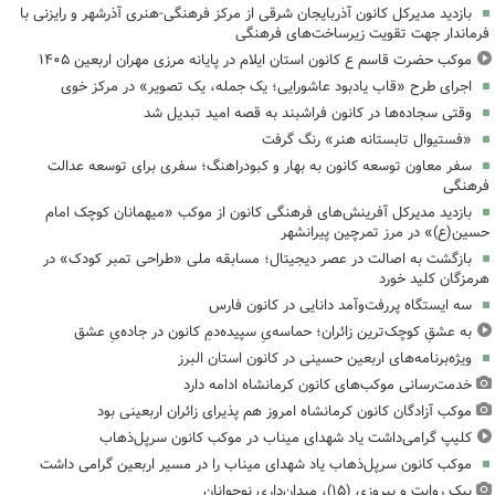
بازدید مدیرکل کانون آذربایجان شرقی از مرکز فرهنگی‌-هنری آذرشهر و رایزنی با
فرماندار جهت تقویت زیرساخت‌های فرهنگی
موکب حضرت قاسم ع کانون استان ایلام در پایانه مرزی مهران اربعین ۱۴۰۵
اجرای طرح «قاب یادبود عاشورایی؛ یک جمله، یک تصویر» در مرکز خوی
وقتی سجاده‌ها در کانون فراشبند به قصه امید تبدیل شد
«فستیوال تابستانه هنر» رنگ گرفت
سفر معاون توسعه کانون به بهار و کبودراهنگ؛ سفری برای توسعه عدالت
فرهنگی
بازدید مدیرکل آفرینش‌های فرهنگی کانون از موکب «میهمانان کوچک امام
حسین(ع)» در مرز تمرچین پیرانشهر
بازگشت به اصالت در عصر دیجیتال؛ مسابقه ملی «طراحی تمبر کودک» در
هرمزگان کلید خورد
سه ایستگاه پررفت‌وآمد دانایی در کانون فارس
به عشقِ کوچک‌ترین زائران؛ حماسه‌یِ سپیده‌دمِ کانون در جاده‌یِ عشق
ویژه‌برنامه‌های اربعین حسینی در کانون استان البرز
خدمت‌رسانی موکب‌های کانون کرمانشاه ادامه دارد
موکب آزادگان کانون کرمانشاه امروز هم پذیرای زائران اربعینی بود
کلیپ گرامی‌داشت یاد شهدای میناب در موکب کانون سرپل‌ذهاب
موکب کانون سرپل‌ذهاب یاد شهدای میناب را در مسیر اربعین گرامی داشت
پیک روایت و پیروزی (۱۵)، میدان‌داری نوجوانان