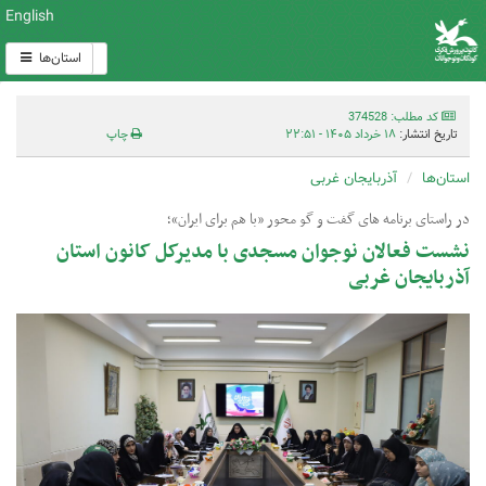
English
استان‌ها
کد مطلب: 374528
تاریخ انتشار:
۱۸ خرداد ۱۴۰۵ - ۲۲:۵۱
چاپ
استان‌ها
آذربایجان غربی
در راستای برنامه های گفت و گو محور «با هم برای ایران»؛
نشست فعالان نوجوان مسجدی با مدیرکل کانون استان
آذربایجان غربی