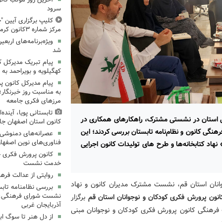
سرود
کلیپ برگزاری آیین "چ
مرکز شماره ۳کانون کرمانشاه
ویژه‌برنامه‌های اربعی
شد
پیام تبریک مدیرکل 
کهگیلویه و بویراحمد به 
پیام مدیرکل کانون 
به مناسبت روز خبرنگار؛
مرزهای فکری جامعه
تابستانی پویا، آینده
می استان در نشستی مشترک، راهکارهای همکاری در
کانون استان اصفهان جا
هنگی کانون و نظام‌نامه تابستان بررسی کردند؛ این
عصرانه‌های دمنوشی د
فناوری‌های نوین اصفها
 نهاد کتابخانه‌ها و طرح های تولیدات کانون اجرایی
کانون پرورش فکری خ
خدمت نشست
روایتی از عدالت فره
انان استان قم، نشست مشترک مدیران کانون و نهاد
بررسی نظامنامه تابس
نشست شورای فرهنگی، ه
کانون پرورش فکری کودکان و نوجوانان استان قم
برگزار
آذربایجان غربی
 فرهنگی کانون پرورش فکری کودکان و نوجوانان مبنی
از دل هنر تا سوگ اب