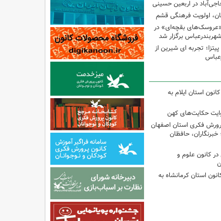
اجی‌آباد در اربعین حسینی
کان، اولویت فرهنگی قشم
«عروسک‌های بقچه‌ای» در
شهربندرعباس برگزار شد
تزا؛ تجربه ای شیرین از
رعباس
انون استان ایلام به
وایت حکایت‌های کهن
پرورش فکری استان اصفهان
 خبرنگاران، حافظان
ر کانون علوم و
ن
انون استان کرمانشاه به