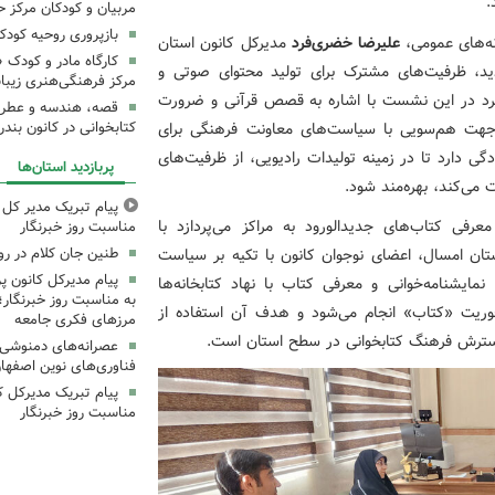
.
مربیان و کودکان مرکز ح
بازپروری روحیه کود
نه‌های عمومی،
علیرضا خضری‌فرد
مدیرکل کانون استان
کارگاه مادر و کودک 
ید، ظرفیت‌های مشترک برای تولید محتوای صوتی و
مرکز فرهنگی‌هنری زیبا
‌فرد در این نشست با اشاره به قصص قرآنی و ضرورت
قصه، هندسه و عطر پی
 جهت هم‌سویی با سیاست‌های معاونت فرهنگی برای
کتابخوانی در کانون بند
ی دارد تا در زمینه تولیدات رادیویی، از ظرفیت‌های
پربازدید استان‌ها
ت می‌کند، بهره‌مند شود.
پیام تبریک مدیر کل ک
رفی کتاب‌های جدیدالورود به مراکز می‌پردازد با
مناسبت روز خبرنگار
طنین جان کلام در ر
ستان امسال، اعضای نوجوان کانون با تکیه بر سیاست
پیام مدیرکل کانون 
ایشنامه‌خوانی و معرفی کتاب با نهاد کتابخانه‌ها
به مناسبت روز خبرنگار؛
وریت «کتاب» انجام می‌شود و هدف آن استفاده از
مرزهای فکری جامعه
 گسترش فرهنگ کتابخوانی در سطح استان است.
عصرانه‌های دمنوشی د
فناوری‌های نوین اصفها
پیام تبریک مدیرکل ک
مناسبت روز خبرنگار