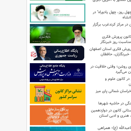
هل روز، چهل یادوراه" در
ن در مرکز کرندغرب برگزار
کانون پرورش فکری
مناسبت روز خبرنگار
پرورش فکری استان اصفهان
 خبرنگاران، حافظان
‌ای روشن؛ وقتی خلاقیت در
ن می‌گیرد
ر کانون علوم و
ن
راسان شمالی پای میز
نگی در حاشیه شهرها
تانی کانون در دوازدهمین
نری و ادبی استان
اعبدالله (ع)؛ همراهی