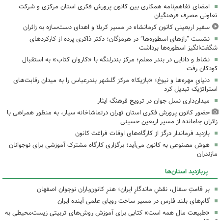
امضای تفاهم‌نامه همکاری بین کانون پرورش فکری استان مرکزی و شرکت
تعاونی مصرف فرهنگیان
سفیر اربعینی کانون کرمانشاه در مسیر کربلا و اهدای دست‌سازه به زائران
نشست “رازهای اسطوره‌ها” در هرمزگان؛ دکتر ذاکری پرده از کارکردهای
شگفت‌انگیز اسطوره‌ها برداشت
نشاط و دانایی در بندر معلم؛ مرکز بندرلنگه با «کاروان کتاب» به استقبال
کودکان رفت
دنیایِ مهره‌ها و نبوغ؛ «بازیکا» مرکز گلشهر بندرعباس را به میدان رقابت‌های
استراتژیک تبدیل کرد
میدان‌داری نسل جوان در ترویج فرهنگ ایثار
حضور کانون پرورش فکری استان تهران درتماشاخانه سیار، به منظور همراهی با
زائران جامانده از مسیر اربعین حسینی
بازدید فرماندار درگز از کارگاه‌های اوقات فراغت کانون
هوش مصنوعی به کانون می‌آید؛ برگزاری کارگاه مشترک آموزشی برای نوجوانان
مازندران
پربازدید استان‌ها
بر قامتِ سفال، نقشِ ماندگارِ ایران؛ هنرِ کانون‌یاران نوجوان اصفهان
گام‌های بلند فارس در مسیر ساخت رویای علمی آینده ایران
«طبیعت مال همه است» کتابی برای آموزش روش‌های تربیتی زیست‌محیطی به