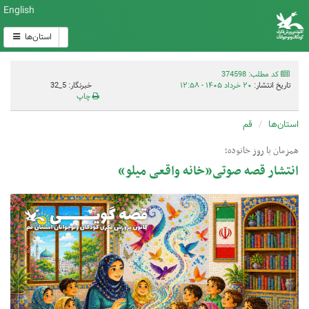
English
استان‌ها
کد مطلب: 374598
تاریخ انتشار:
۲۰ خرداد ۱۴۰۵ - ۱۲:۵۸
خبرنگار: 5_32
چاپ
استان‌ها
قم
همزمان با روز خانوده؛
انتشار قصه صوتی«خانه واقعی میلو»