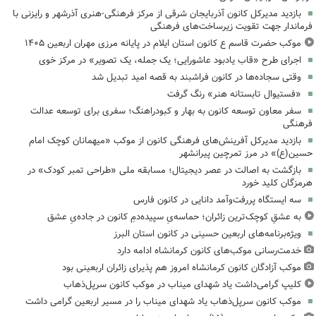
بازدید مدیرکل کانون آذربایجان شرقی از مرکز فرهنگی‌-هنری آذرشهر و رایزنی با
فرماندار جهت تقویت زیرساخت‌های فرهنگی
موکب حضرت قاسم ع کانون استان ایلام در پایانه مرزی مهران اربعین ۱۴۰۵
اجرای طرح «قاب یادبود عاشورایی؛ یک جمله، یک تصویر» در مرکز خوی
وقتی سجاده‌ها در کانون فراشبند به قصه امید تبدیل شد
«فستیوال تابستانه هنر» رنگ گرفت
سفر معاون توسعه کانون به بهار و کبودراهنگ؛ سفری برای توسعه عدالت
فرهنگی
بازدید مدیرکل آفرینش‌های فرهنگی کانون از موکب «میهمانان کوچک امام
حسین(ع)» در مرز تمرچین پیرانشهر
بازگشت به اصالت در عصر دیجیتال؛ مسابقه ملی «طراحی تمبر کودک» در
هرمزگان کلید خورد
سه ایستگاه پررفت‌وآمد دانایی در کانون فارس
به عشقِ کوچک‌ترین زائران؛ حماسه‌یِ سپیده‌دمِ کانون در جاده‌یِ عشق
ویژه‌برنامه‌های اربعین حسینی در کانون استان البرز
خدمت‌رسانی موکب‌های کانون کرمانشاه ادامه دارد
موکب آزادگان کانون کرمانشاه امروز هم پذیرای زائران اربعینی بود
کلیپ گرامی‌داشت یاد شهدای میناب در موکب کانون سرپل‌ذهاب
موکب کانون سرپل‌ذهاب یاد شهدای میناب را در مسیر اربعین گرامی داشت