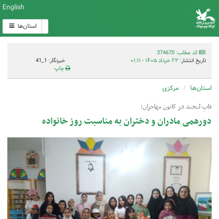
English
استان‌ها
کد مطلب: 374670
تاریخ انتشار:
۲۲ خرداد ۱۴۰۵ - ۰۱:۱۱
خبرنگار: 1_41
چاپ
استان‌ها
مرکزی
قابِ لبخند در کانون مهاجران؛
دورهمی مادران و دختران به مناسبت روز خانواده