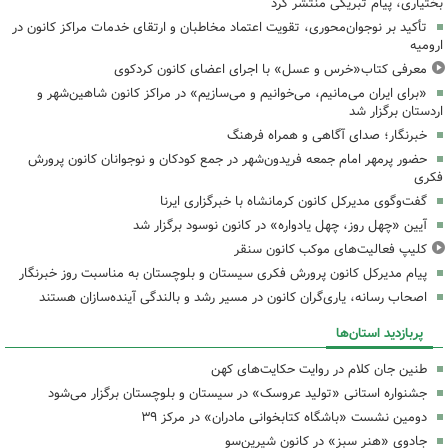
بختیاری، پیام تبریکی منتشر کرد
تأکید بر نوجوان‌محوری، تقویت اعتماد مخاطبان و ارتقای خدمات مراکز کانون در
ارومیه
معرفی کتاب«خرس و عسل» با اجرای اعضای کانون کردکوی
«برای ایران می‌مانیم، می‌خوانیم و می‌سازیم» در مراکز کانون شاهین‌شهر و
اردستان برگزار شد
خبرنگار؛ صدای آگاهی و همراه فرهنگ
حضور پرمهر امام جمعه فریدون‌شهر در جمع کودکان و نوجوانان کانون پرورش
فکری
گفت‌وگوی مدیرکل کانون کرمانشاه با خبرگزاری ایرنا
آیین «چهل روز، چهل یادواره» در کانون نوسود برگزار شد
کلیپ فعالیت‌های موکب کانون سنقر
پیام مدیرکل کانون پرورش فکری سیستان و بلوچستان به مناسبت روز خبرنگار
اصحاب رسانه، یاری‌گران کانون در مسیر رشد و بالندگی آینده‌سازان هستند
پربازدید استان‌ها
طنین جان کلام در روایت حکایت‌های کهن
جشنواره استانی «تولید عروسک» در سیستان و بلوچستان برگزار می‌شود
دومین نشست «باشگاه کتابخوانی مادران» در مرکز ۳۹
جادوی «هنر سبز» در کانون شیرین‌سو