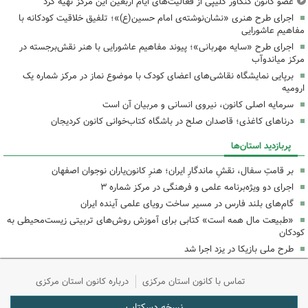
عضو کانون کنگاور کلیپی از فعالیت‌های ایام اربعین این مرکز تهیه کرد
اجرای طرح هنری «نشان‌نوشته‌ی امام حسین(ع)»؛ تلفیق خلاقیت کودکانه با
مفاهیم عاشورایی
اجرای طرح «سایه مهربانی»؛ پیوند مفاهیم عاشورایی با هنر نقش‌برجسته در
مرکز میاندوآب
برپایی نمایشگاه نقاشی‌های اعضای کودک با موضوع نماز در مرکز شماره یک
ارومیه
سرمایه اصلی کانون، نیروی انسانی و مربیان آن است
درناهای کاغذی؛ قاصدان صلح در باشگاه کتاب‌خوانی کانون کردیجان
پربازدید استان‌ها
بر قامتِ سفال، نقشِ ماندگارِ ایران؛ هنرِ کانون‌یاران نوجوان اصفهان
اجرای دو ویژه‌برنامه علمی و فرهنگی در مرکز شماره ۳
گام‌های بلند فارس در مسیر ساخت رویای علمی آینده ایران
«طبیعت مال همه است» کتابی برای آموزش روش‌های تربیتی زیست‌محیطی به
کودکان
طرح ملی بازیکا در یزد اجرا شد
تماس با کانون استان مرکزی
درباره کانون استان مرکزی
نسخه دسکتاپ