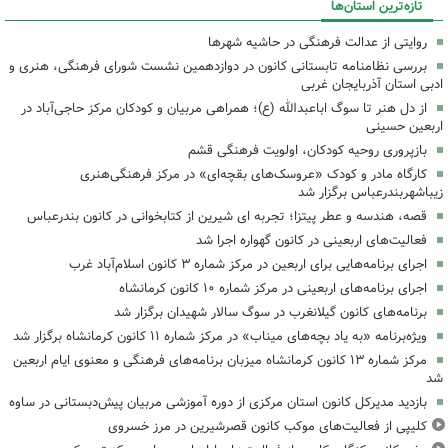
تازه‌ترین استان‌ها
روایتی از عدالت فرهنگی در حاشیه شهرها
بررسی نظامنامه تابستانی کانون در دوازدهمین نشست شورای فرهنگی، هنری و
ادبی استان آذربایجان غربی
از دل هنر تا سوگ اباعبدالله (ع)؛ همراهی مربیان و کودکان مرکز حاجی‌آباد در
اربعین حسینی
بازپروری روحیه کودکان، اولویت فرهنگی قشم
کارگاه مادر و کودک «عروسک‌های بقچه‌ای» در مرکز فرهنگی‌هنری
زیباشهربندرعباس برگزار شد
قصه، هندسه و عطر پیتزا؛ تجربه ای شیرین از کتابخوانی در کانون بندرعباس
فعالیت‌های اربعینی در کانون گهواره اجرا شد
اجرای برنامه‌هایی برای اربعین در مرکز شماره ۳ کانون اسلام‌آباد غرب
اجرای برنامه‌های اربعینی در مرکز شماره ۱۰ کانون کرمانشاه
برنامه‌های کانون گیلانغرب در سوگ سالار شهیدان برگزار شد
ویژه‌برنامه «به یاد بچه‌های میناب» در مرکز شماره ۱۱ کانون کرمانشاه برگزار شد
مرکز شماره ۱۳ کانون کرمانشاه میزبان برنامه‌های فرهنگی و معنوی ایام اربعین
شد
بازدید مدیرکل کانون استان مرکزی از دوره آموزشی مربیان پیش‌دبستانی در ساوه
کلیپی از فعالیت‌های موکب کانون قصرشیرین در مرز خسروی