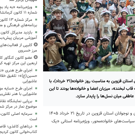
ویژه‌برنامه «به یاد 
شماره ۱۱ کانون کرمانشاه برگزار شد
مرکز شمار
برنامه‌های فرهنگی و مع
بازدید مدیرکل کانون 
آموزشی مربیان پیش‌دبس
کلیپی از فعالیت‌ها
مرز خسروی
عضو کانون کنگاور کلی
اربعین این مرکز تهیه کر
اجرای طرح هنری «نش
حسین(ع)»؛ تلفیق خلاقی
مراکز فرهنگی‌هنری کانون پرورش فکری کودکان و نوجوانان استان قزوین به مناسبت روز خانواده(۲۱ خرداد)، با
عاشورایی
 قاب لبخند»، میزبان اعضا و خانواده‌ها بودند تا این
اجرای طرح «سایه مهر
عاشورایی با هنر نقش‌بر
عاطفی میان نسل‌ها را پایدار سازد.
برپایی نمایشگاه نقا
موضوع نماز در مرکز شما
به گزارش روابط عمومی اداره کل کانون پرورش فکری کودکان و نوجوانان استان قزوین در تاریخ ۲۱ خرداد ۱۴۰۵
سرمایه اصلی کانون، 
است
یاست‌های خانواده‌محور، ویژه‌برنامه استانی «یک
درناهای کاغذی؛ قاص
کتاب‌خوانی کانون کردیج