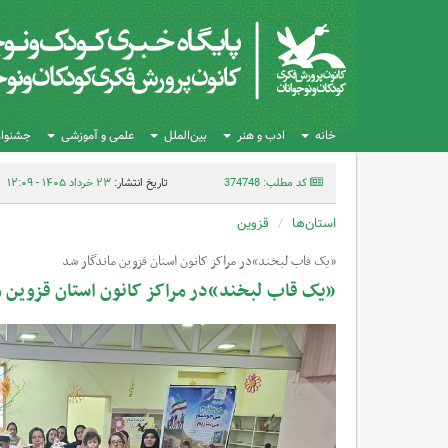
خانه
ادب و هنر
بین‌الملل
علمی و آموزشی
جشنواره
کد مطلب: 374748
تاریخ انتشار:
۲۳ خرداد ۱۴۰۵ - ۱۲:۰۹
استان‌ها
قزوین
«یک قاب لبخند»در مراکز کانون استان قزوین ماندگار شد
«یک قاب لبخند»در مراکز کانون استان قزوین م