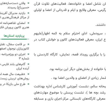
وقتی دست‌سازه‌های ک
گی و هنری شماره سه قزوین با حضور ۷۵ مهمان شامل اعضا و خانواده‌ها، فعالیت‌های تلاوت قرآن
حسین(ع) رسیدند
می، معرفی وقایع و ایام و قدردانی از اعضا و اولیای
بازدید مدیرکل آفری
از مراکز فرهنگی‌هنری ا
امضای تفاهم‌نامه ا
هنری کانون پرورش فکری
ودملی، ادای احترام سلام به ائمه اطهار(علیهم
پربازدید استان‌ها
وع ایران، معرفی فعالیت‌های کانون و خوانش کتاب در
بر قامتِ سفال، نقشِ م
کانون‌یاران نوجوان اصفه
با برگزاری رویداد قصه، نمایش، کارگاه کاردستی با
اجرای دو ویژه‌برنامه
شماره ۳
گام‌های بلند فارس 
آینده ایران
خانواده از بخش‌های دیگر این برنامه بود.
«طبیعت مال همه اس
مار زیادی از اعضای و والدین اعضا بود .
روش‌های تربیتی زیست‌
طرح ملی بازیکا در یز
بحانه سالم، نشست آموزشی کارشناس اداره بهداشت
 رشد بچه ها )، نشست پرسش با موضوع مهارت‌های
رفی کارگاه‌های تابستانی مرکز،اجرای بازی و مسابقه