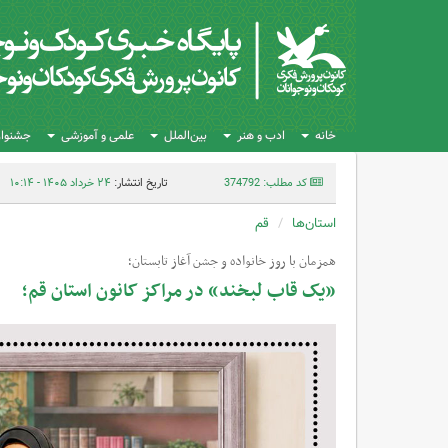
خانه
ادب و هنر
بین‌الملل
علمی و آموزشی
جشنواره
کد مطلب: 374792
تاریخ انتشار:
۲۴ خرداد ۱۴۰۵ - ۱۰:۱۴
استان‌ها
قم
همزمان با روز خانواده و جشن آغاز تابستان؛
«یک قاب لبخند» در مراکز کانون استان قم؛