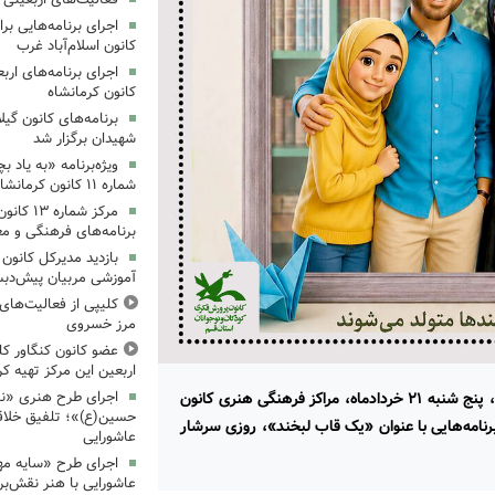
کانون اسلام‌آباد غرب
کانون کرمانشاه
برنامه‌های کانون گی
شهیدان برگزار شد
ویژه‌برنامه «به یاد 
شماره ۱۱ کانون کرمانشاه برگزار شد
مرکز شمار
برنامه‌های فرهنگی و مع
بازدید مدیرکل کانون 
آموزشی مربیان پیش‌دبس
کلیپی از فعالیت‌ها
مرز خسروی
عضو کانون کنگاور کلی
اربعین این مرکز تهیه کر
اجرای طرح هنری «نش
همزمان با روز تکریم خانواده و آغاز فعالیت‌های تابستانی، پنج شنبه ۲۱ خردادماه،‌ مراکز فرهنگی هنری کانون
حسین(ع)»؛ تلفیق خلاقی
برنامه‌هایی با عنوان «یک قاب لبخند»، روزی سرشار
عاشورایی
اجرای طرح «سایه مهر
عاشورایی با هنر نقش‌بر