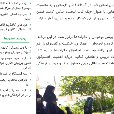
برپایی نمایشگاه نقا
نان استان قم، در آستانه فصل تابستان و به مناسبت
موضوع نماز در مرکز شما
مه‌هایی با عنوان «یک قاب لبخند» تلاش کردند ضمن
سرمایه اصلی کانون، 
، هنری و تربیتی کودکان و نوجوانان پررنگ‌تر سازند.
است
درناهای کاغذی؛ قاص
کتاب‌خوانی کانون کردیج
ور نوجوانان و خانواده‌ها برگزار شد. در این برنامه،
پربازدید استان‌ها
ده و تجربه‌ای از همکاری، خلاقیت و گفت‌وگو را رقم
بازدید مدیرکل کانون 
 برنامه بود که با استقبال خانواده‌ها همراه شد.
آموزشی مربیان پیش‌دبس
اد تربیتی و عاطفی کتاب، درباره اهمیت گفت‌وگوی
بازدید فرید موسوی، 
سادات میرسلطانی
مربی مسئول مرکز و مربیان فرهنگی
کانون پرورش فکری کودکا
شرقی
سه ایستگاه پررفت‌وآ
ویژه‌برنامه‌های اربع
البرز
بازدید مدیرکل آفری
از مراکز فرهنگی‌هنری ا