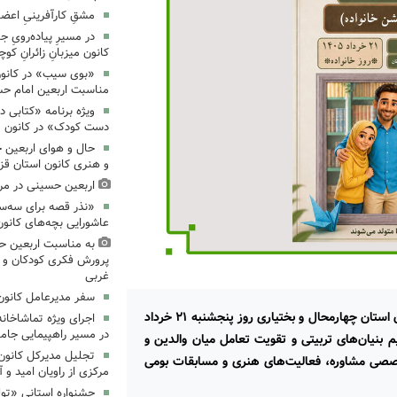
مشقِ کارآفرینیِ اعضا
در مسیرِ پیاده‌رویِ 
کانون میزبانِ زائرانِ ک
«بوی سیب» در کانون
مناسبت اربعین امام ح
ویژه برنامه «کتابی د
دست کودک» در کانون م
حال و هوای اربعین 
و هنری کانون استان قز
اربعین حسینی در مرا
«نذر قصه برای سه‌سا
عاشورایی بچه‌های کانو
به مناسبت اربعین حس
پرورش فکری کودکان و نو
غربی
سفر مدیرعامل کانون 
مراکز فرهنگی‌هنری کانون پرورش فکری کودکان و نوجوانان استان چهارمحال و بختیاری روز پنجشنبه ۲۱ خرداد
اجرای ویژه تماشاخانه
در مسیر راهپیمایی جام
یم بنیان‌های تربیتی و تقویت تعامل میان والدین و
تجلیل مدیرکل کانون
تخصصی مشاوره، فعالیت‌های هنری و مسابقات بومی
مرکزی از راویان امید و 
جشنواره استانی «تو