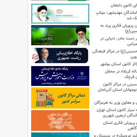
ی کانونِ دامغان
جاماندگانِ مهدیشهر؛ موکبِ
وچک شد
 پرورش فکری پرند به
سین(ع)
ر دست مادر، دنیایی در
یامی
حسینی(ع) در مراکز فرهنگی
وین
کز کانون استان بوشهر
له کربلا» در محفل
ن قرچک
ینی در مراکز کانون
جوانان استان آذرباجان
و معاون وزیر به هرمزگان
 سیار کانون استان تهران
اندگان اربعین شهرری
 پرورش فکری استان
آگاهی
لید عروسک» در سیستان و