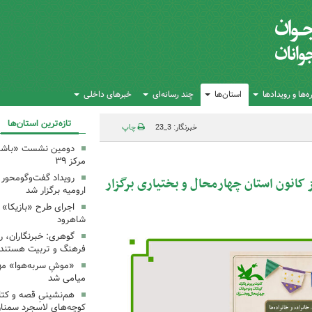
‌ها و رویدادها
استان‌ها
چند رسانه‌ای
خبرهای داخلی
تازه‌ترین استان‌ها
خبرنگار: 3_23
چاپ
دومین نشست «باشگاه
مرکز ۳۹
رویداد گفت‌وگومحور «
ز کانون استان چهارمحال و بختیاری برگزار
ارومیه برگزار شد
اجرای طرح «بازیکا» 
شاهرود
گوهری: خبرنگاران، ر
فرهنگ و تربیت هستند.
«موشِ سربه‌هوا» مهم
میامی شد
هم‌نشینیِ قصه و کتا
کوچه‌های لاسجرد سمنا