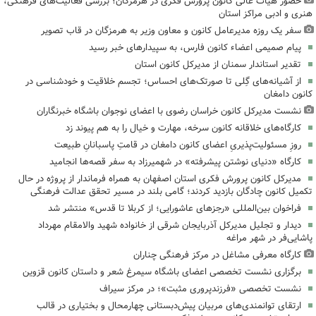
حضور هیات عالی کانون پرورش فکری در هرمزگان؛ بررسی فعالیت‌های فرهنگی،
هنری و ادبی مراکز استان
سفر یک روزه مدیرعامل کانون و معاون وزیر به هرمزگان در قاب تصویر
پیام صمیمی اعضاء کانون فارس، به سپیدارهای خبر رسید
تقدیر استاندار سمنان از مدیرکل کانون استان
از آشیانه‌های گِلی تا صورتک‌های احساس؛ تجسم خلاقیت و خودشناسی در
کانون دامغان
نشست مدیرکل کانون خراسان رضوی با اعضای نوجوان باشگاه خبرنگاران
کارگاه‌های خلاقانه کانون سرخه، مهارت و خیال را به هم پیوند زد
روزِ مسئولیت‌پذیریِ اعضای کانون دامغان در قامتِ پاسبانانِ طبیعت
کارگاه «دنیای نوشتن پیشرفته» در شهمیرزاد به سفر قصه‌ها انجامید
مدیرکل کانون پرورش فکری استان اصفهان به همراه فرماندار از پروژه در حال
تکمیل کانون چادگان بازدید کردند؛ گامی بلند در مسیر تحقق عدالت فرهنگی
فراخوان بین‌المللی «رجزهای عاشورایی؛ از کربلا تا قدس» منتشر شد
دیدار و تجلیل مدیرکل آذربایجان شرقی از خانواده شهید والامقام مهرداد
پاشایی‌فر در شهر مراغه
کارگاه معرفی مشاغل در مرکز فرهنگی چناران
برگزاری نشست تخصصی اعضای باشگاه سیمرغ شعر و داستان کانون قزوین
نشست تخصصی «فرزندپروری مثبت»؛ در مرکز سیراف
ارتقای توانمندی‌های مربیان پیش‌دبستانی چهارمحال و بختیاری در قالب