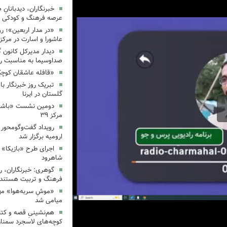
خبرنگاران، دیدبانانِ 
عرصه فرهنگ و کودکی 
«در مدار اربعین»؛ رو
عاشورا و اسارت در مرکز ۳۵
دیدار مدیرکل کانون 
صداوسیما به مناسبت رو
«قافله عاشقان کوچک» د
تبریک روز خبرنگار ب
گلستان در ایرنا
دومین نشست «باشگاه
مرکز ۳۹
رویداد گفت‌وگومحور «
ارومیه برگزار شد
اجرای طرح «بازیکا» 
شاهرود
گوهری: خبرنگاران، ر
فرهنگ و تربیت هستند.
«موشِ سربه‌هوا» مهم
میامی شد
هم‌نشینیِ قصه و کتا
کوچه‌های لاسجرد سمنا