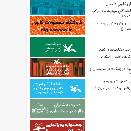
ی کانونِ دامغان
جاماندگانِ مهدیشهر؛ موکبِ
وچک شد
 پرورش فکری پرند به
سین(ع)
وایت حکایت‌های کهن
انون استان ایلام به
لید عروسک» در سیستان و
 کانون شیرین‌سو
برگزاری کارگاه "آب و رقص رنگ‌ها" در مرکز 3