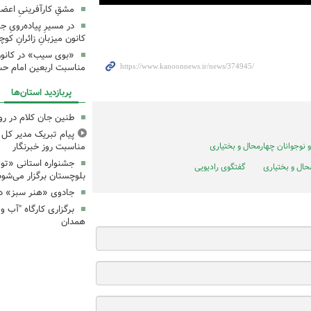
مشقِ کارآفرینیِ اعضا
در مسیرِ پیاده‌رویِ 
کانون میزبانِ زائرانِ ک
«بوی سیب» در کانون
مناسبت اربعین امام ح
پربازدید استان‌ها
طنین جان کلام در ر
پیام تبریک مدیر کل ک
نوجوانان چهارمحال و بختیاری
مناسبت روز خبرنگار
جشنواره استانی «تو
حال و بختیاری
گفتگوی رادیویی
بلوچستان برگزار می‌شود
جادوی «هنر سبز» در
همدان