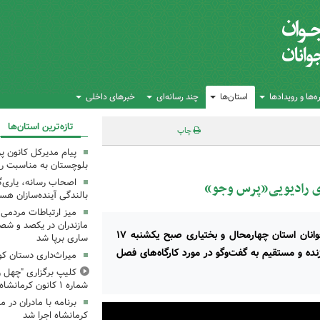
‌ها و رویدادها
استان‌ها
چند رسانه‌ای
خبرهای داخلی
تازه‌ترین استان‌ها
چاپ
پیام مدیرکل کانون 
بلوچستان به مناسبت رو
اصحاب رسانه، یاری‌گ
وی رادیویی«پرس وجو»
بالندگی آینده‌سازان هس
میز ارتباطات مردمی
مازندران در یکصد و شص
روح‌الله واحد، مدیرکل کانون پرورش فکری کودکان و نوجوانان استان چهارمحال و بختیاری صبح یکشنبه ۱۷
ساری برپا شد
ورت زنده و مستقیم به گفت‌وگو در مورد کارگاه‌های فصل
میراث‌داری دستان ک
کلیپ برگزاری "چهل ر
شماره ۱ کانون کرمانشاه
کرمانشاه اجرا شد