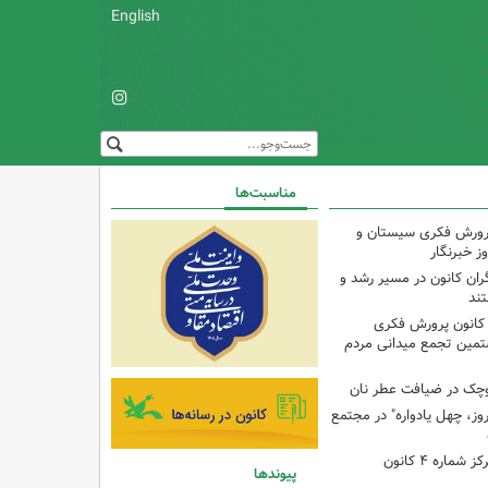
English
مناسبت‌ها
پرورش فکری سیستان و
ز خبرنگار
ران کانون در مسیر رشد و
تند
 کانون پرورش فکری
تمین تجمع میدانی مردم
وچک در ضیافت عطر نان
وز، چهل یادواره" در مجتمع
برنامه با مادران در مرکز شماره ۴ کانون
پیوندها