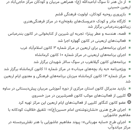
از دل هنر تا سوگ اباعبدالله (ع)؛ همراهی مربیان و کودکان مرکز حاجی‌آباد در
اربعین حسینی
بازپروری روحیه کودکان، اولویت فرهنگی قشم
کارگاه مادر و کودک «عروسک‌های بقچه‌ای» در مرکز فرهنگی‌هنری
زیباشهربندرعباس برگزار شد
قصه، هندسه و عطر پیتزا؛ تجربه ای شیرین از کتابخوانی در کانون بندرعباس
فعالیت‌های اربعینی در کانون گهواره اجرا شد
اجرای برنامه‌هایی برای اربعین در مرکز شماره ۳ کانون اسلام‌آباد غرب
اجرای برنامه‌های اربعینی در مرکز شماره ۱۰ کانون کرمانشاه
برنامه‌های کانون گیلانغرب در سوگ سالار شهیدان برگزار شد
ویژه‌برنامه «به یاد بچه‌های میناب» در مرکز شماره ۱۱ کانون کرمانشاه برگزار شد
مرکز شماره ۱۳ کانون کرمانشاه میزبان برنامه‌های فرهنگی و معنوی ایام اربعین
شد
بازدید مدیرکل کانون استان مرکزی از دوره آموزشی مربیان پیش‌دبستانی در ساوه
کلیپی از فعالیت‌های موکب کانون قصرشیرین در مرز خسروی
عضو کانون کنگاور کلیپی از فعالیت‌های ایام اربعین این مرکز تهیه کرد
اجرای طرح هنری «نشان‌نوشته‌ی امام حسین(ع)»؛ تلفیق خلاقیت کودکانه با
مفاهیم عاشورایی
اجرای طرح «سایه مهربانی»؛ پیوند مفاهیم عاشورایی با هنر نقش‌برجسته در
مرکز میاندوآب