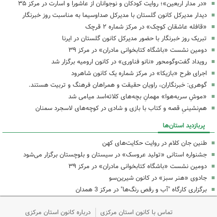
«در مدار اربعین»؛ روایت کودکان و نوجوانان از عاشورا و اسارت در مرکز ۳۵
دیدار مدیرکل کانون گلستان با مدیرکل صداوسیما به مناسبت روز خبرنگار
«قافله عاشقان کوچک» در مرکز شماره ۲ قرچک
تبریک روز خبرنگار با حضور مدیرکل کانون گلستان در ایرنا
دومین نشست «باشگاه کتابخوانی مادران» در مرکز ۳۹
رویداد گفت‌وگومحور «نانو فناوری» در کانون ارومیه برگزار شد
اجرای طرح «بازیکا» در مرکز شماره یک کانون شاهرود
گوهری: خبرنگاران، راویان حقیقت و همراهان فرهنگ و تربیت هستند.
«موشِ سربه‌هوا» مهمانِ بچه‌های کلاته‌اسد میامی شد
هم‌نشینیِ قصه و کتاب با بازی و شادی در کوچه‌های لاسجرد سمنان
پربازدید استان‌ها
طنین جان کلام در روایت حکایت‌های کهن
جشنواره استانی «تولید عروسک» در سیستان و بلوچستان برگزار می‌شود
دومین نشست «باشگاه کتابخوانی مادران» در مرکز ۳۹
جادوی «هنر سبز» در کانون شیرین‌سو
برگزاری کارگاه "آب و رقص رنگ‌ها" در مرکز 3 همدان
تماس با کانون استان مرکزی
درباره کانون استان مرکزی