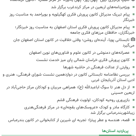
ویژه‌برنامه‌های اربعین در مرکز کرندغرب برگزار شد
پیام تبریک مدیرکل کانون پرورش فکری کهگیلویه و بویراحمد به مناسبت روز
خبرنگار
پیام مدیرکل کانون پرورش فکری استان اصفهان به مناسبت روز خبرنگار؛
خبرنگاران، حافظان مرزهای فکری جامعه
تابستانی پویا، آینده‌ای روشن؛ وقتی خلاقیت در کانون استان اصفهان جان
می‌گیرد
عصرانه‌های دمنوشی در کانون علوم و فناوری‌های نوین اصفهان
کانون پرورش فکری خراسان شمالی پای میز خدمت نشست
روایتی از عدالت فرهنگی در حاشیه شهرها
بررسی نظامنامه تابستانی کانون در دوازدهمین نشست شورای فرهنگی، هنری و
ادبی استان آذربایجان غربی
از دل هنر تا سوگ اباعبدالله (ع)؛ همراهی مربیان و کودکان مرکز حاجی‌آباد در
اربعین حسینی
بازپروری روحیه کودکان، اولویت فرهنگی قشم
کارگاه مادر و کودک «عروسک‌های بقچه‌ای» در مرکز فرهنگی‌هنری
زیباشهربندرعباس برگزار شد
قصه، هندسه و عطر پیتزا؛ تجربه ای شیرین از کتابخوانی در کانون بندرعباس
پربازدید استان‌ها